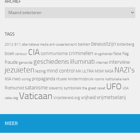
ARCHIEF
Archief
TAGS
bewustzijn
banken
bilderberg
2012
911
alternatieve media
anti-zwaartekracht
CIA
criminelen
boek
communisme
false flag
censuur
drugshandel
geschiedenis
illuminati
interview
fraude
genocide
internet
jezuïeten
NAZI's
mind control
lezing
MK ULTRA
MSM
NASA
nwo
propaganda
ritueel kindermisbruik
NSA
oorlog
rooms katholieke kerk
UFO
satanisme
Rothschild
slavernij
symboliek
the great reset
USA
Vaticaan
vrijheid
vrijmetselarij
VrijeWereld.org
valse vlag
MEER