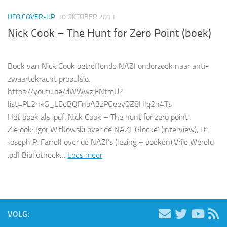
UFO COVER-UP
30 OKTOBER 2013
Nick Cook – The Hunt for Zero Point (boek)
Boek van Nick Cook betreffende NAZI onderzoek naar anti-
zwaartekracht propulsie.
https://youtu.be/dWWwzjFNtmU?
list=PL2nkG_LEeBQFnbA3zPGeey0Z8Hlq2n4Ts
Het boek als .pdf: Nick Cook – The hunt for zero point
Zie ook: Igor Witkowski over de NAZI ‘Glocke’ (interview), Dr.
Joseph P. Farrell over de NAZI’s (lezing + boeken),Vrije Wereld
.pdf Bibliotheek…
Lees meer
VOLG: