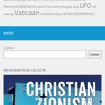
UFO
satanisme
Rothschild
slavernij
symboliek
the great reset
USA
Vaticaan
vrijheid
vrijmetselarij
VrijeWereld.org
valse vlag
MEER
Zoeken
Zoeken
NIEUW BOEK IN DE COLLECTIE