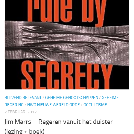
BLIJVEND RELEVANT
/
GEHEIME GENOOTSCHAPPEN
/
GEHEIME
REGERING
/
NWO NIEUWE WERELD ORDE
/
OCCULTISME
2 FEBRUARI 2012
Jim Marrs – Regeren vanuit het duister
(lezing + boek)