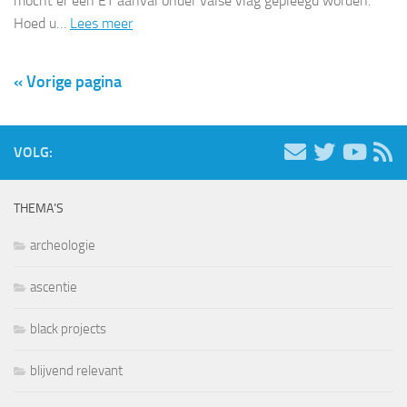
mocht er een ET aanval onder valse vlag gepleegd worden.
Hoed u…
Lees meer
« Vorige pagina
VOLG:
THEMA’S
archeologie
ascentie
black projects
blijvend relevant