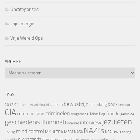
Uncategorized
vrije energie
Vrije Wereld Ops
ARCHIEF
Archief
TAGS
bewustzijn
boek
banken
bilderberg
2012
911
censuur
anti-zwaartekracht
CIA
criminelen
fraude
communisme
false flag
genocide
drugshandel
jezuïeten
geschiedenis
illuminati
interview
internet
NAZI's
mind control
nwo
lezing
MK ULTRA
MSM
NASA
NSA
oorlog
propaganda
ritueel kindermisbruik
rooms katholieke kerk
pedofilie