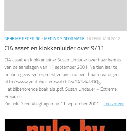
GEHEIME REGERING
/
MEDIA DISINFORMATIE
16 FEBRUARI 2012
CIA asset en klokkenluider over 9/11
CIA asset en klokkenluider Susan Lindauer over haar kennis
van de aanslagen van 11 september 2001. Na tien jaar te
hebben gezwegen spreekt ze over nu over haar ervaringen.
http://www.youtube.com/watch?v=G43zl4fzDQg
Het bijbehorende boek als .pdf: Susan Lindauer – Extreme
Prejudice
Zie ook: Geen vliegtuigen op 11 september 2001…
Lees meer