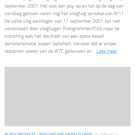
september 2001. Het was een psy-op en tot op de dag van
vandaag geloven velen nog het vliegtuig sprookje van 9/11.
De valse vlag aanslagen van 11 september 2001 zijn niet
veroorzaakt door vliegtuigen (hologrammen/CGI) maar de
instorting was het resultaat van een space based
dematerialisatie wapen (satelliet). Vandaar dat er amper
restanten waren van de WTC gebouwen en…
Lees meer
BLACK PROJECTS
/
NWO NIEUWE WERELD ORDE
24 JUNI 2012