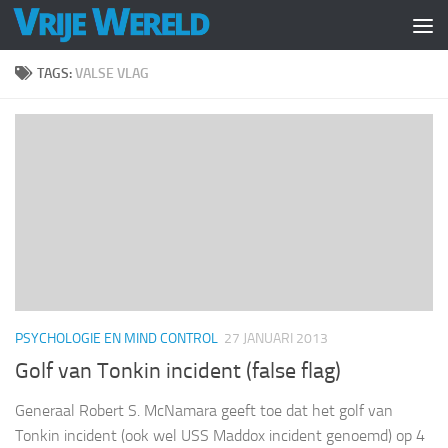
Doorgaan naar inhoud
TAGS:
VALSE VLAG
PSYCHOLOGIE EN MIND CONTROL
27 JANUARI 2013
Golf van Tonkin incident (false flag)
Generaal Robert S. McNamara geeft toe dat het golf van
Tonkin incident (ook wel USS Maddox incident genoemd) op 4