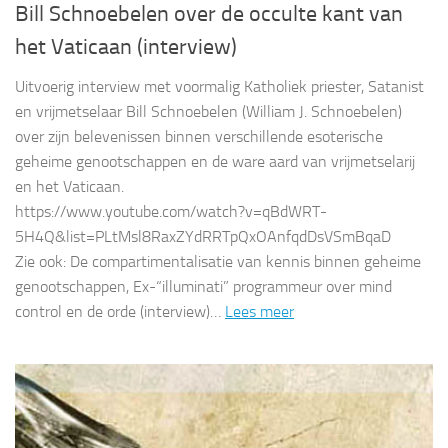
Bill Schnoebelen over de occulte kant van
het Vaticaan (interview)
Uitvoerig interview met voormalig Katholiek priester, Satanist
en vrijmetselaar Bill Schnoebelen (William J. Schnoebelen)
over zijn belevenissen binnen verschillende esoterische
geheime genootschappen en de ware aard van vrijmetselarij
en het Vaticaan.
https://www.youtube.com/watch?v=qBdWRT-
5H4Q&list=PLtMsl8RaxZYdRRTpQxOAnfqdDsVSmBqaD
Zie ook: De compartimentalisatie van kennis binnen geheime
genootschappen, Ex-“illuminati” programmeur over mind
control en de orde (interview)…
Lees meer