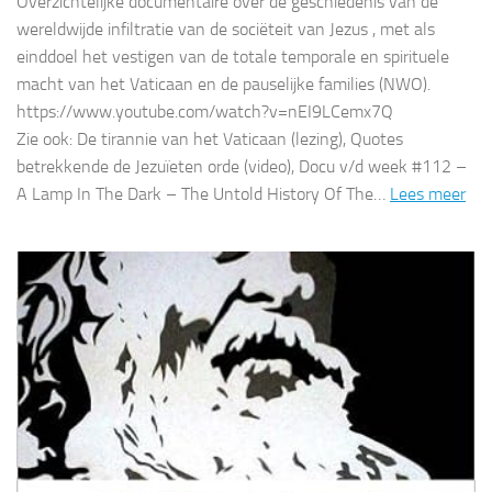
Overzichtelijke documentaire over de geschiedenis van de
wereldwijde infiltratie van de sociëteit van Jezus , met als
einddoel het vestigen van de totale temporale en spirituele
macht van het Vaticaan en de pauselijke families (NWO).
https://www.youtube.com/watch?v=nEI9LCemx7Q
Zie ook: De tirannie van het Vaticaan (lezing), Quotes
betrekkende de Jezuïeten orde (video), Docu v/d week #112 –
A Lamp In The Dark – The Untold History Of The…
Lees meer