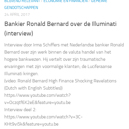
BLIJVEND RELEVANT
/
ECONOMIE EN FINANCIËN
/
GEHEIME
GENOOTSCHAPPEN
24 APRIL 2017
Bankier Ronald Bernard over de Illuminati
(interview)
Interview door Irma Schiffers met Nederlandse bankier Ronald
Bernard over zijn werk binnen de valuta handel van het
hogere bankwezen. Hij vertelt over zijn traumatische
ervaringen met zijn voormalige klanten; de Luciferaanse
Illuminati kringen.
(video: Ronald Bernard High Finance Shocking Revelations
(Dutch with English Subtitles))
https://www.youtube.com/watch?
v=Oczqtf6X2eE&feature=youtu.be
Interview deel 2:
https://www.youtube.com/watch?v=3C-
KHt9vi5k&feature=youtu.be