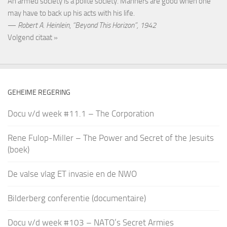
An armed society is a polite society. Manners are good when one
may have to back up his acts with his life.
—
Robert A. Heinlein
,
“Beyond This Horizon”, 1942
Volgend citaat »
GEHEIME REGERING
Docu v/d week #11.1 – The Corporation
Rene Fulop-Miller – The Power and Secret of the Jesuits
(boek)
De valse vlag ET invasie en de NWO
Bilderberg conferentie (documentaire)
Docu v/d week #103 – NATO’s Secret Armies