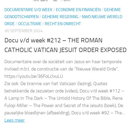
DOCUMENTAIRE V/D WEEK
/
ECONOMIE EN FINANCIËN
/
GEHEIME
GENOOTSCHAPPEN
/
GEHEIME REGERING
/
NWO NIEUWE WERELD
ORDE
/
OCCULTISME
/
RECHT EN ONRECHT
30 SEPTEMBER 2024
Docu v/d week #212 – THE ROMAN
CATHOLIC VATICAN JESUIT ORDER EXPOSED
Documentaire over de sociëteit van Jezus en haar temporale
invloed m.b.t. de constructie van de “Nieuwe Wereld Orde”.
https://youtu.be/36FoLclxuLU
Zie ook: De tirannie van het Vaticaan (lezing), Quotes
betrekkende de Jezuïeten orde (video), Docu v/d week #112 –
A Lamp In The Dark – The Untold History Of The Bible, Rene
Fulop-Miller – The Power and Secret of the Jesuits (boek), De
pauselijke bloedlijnen (afbeelding), Docu v/d week #92 – The…
Lees meer