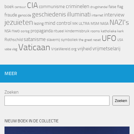
CIA
criminelen
boek
communisme
false flag
censuur
drugshandel
geschiedenis
illuminati
interview
fraude
genocide
internet
jezuïeten
NAZI's
mind control
lezing
MK ULTRA
MSM
NASA
nwo
propaganda
ritueel kindermisbruik
NSA
oorlog
rooms katholieke kerk
UFO
satanisme
Rothschild
slavernij
symboliek
the great reset
USA
Vaticaan
vrijheid
vrijmetselarij
VrijeWereld.org
valse vlag
MEER
Zoeken
Zoeken
NIEUW BOEK IN DE COLLECTIE