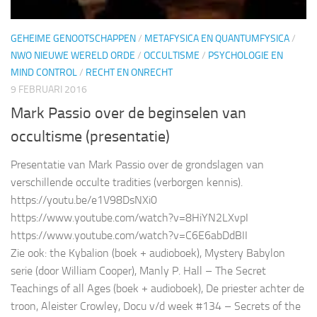
GEHEIME GENOOTSCHAPPEN
/
METAFYSICA EN QUANTUMFYSICA
/
NWO NIEUWE WERELD ORDE
/
OCCULTISME
/
PSYCHOLOGIE EN
MIND CONTROL
/
RECHT EN ONRECHT
9 FEBRUARI 2016
Mark Passio over de beginselen van
occultisme (presentatie)
Presentatie van Mark Passio over de grondslagen van
verschillende occulte tradities (verborgen kennis).
https://youtu.be/e1V98DsNXi0
https://www.youtube.com/watch?v=8HiYN2LXvpI
https://www.youtube.com/watch?v=C6E6abDdBII
Zie ook: the Kybalion (boek + audioboek), Mystery Babylon
serie (door William Cooper), Manly P. Hall – The Secret
Teachings of all Ages (boek + audioboek), De priester achter de
troon, Aleister Crowley, Docu v/d week #134 – Secrets of the