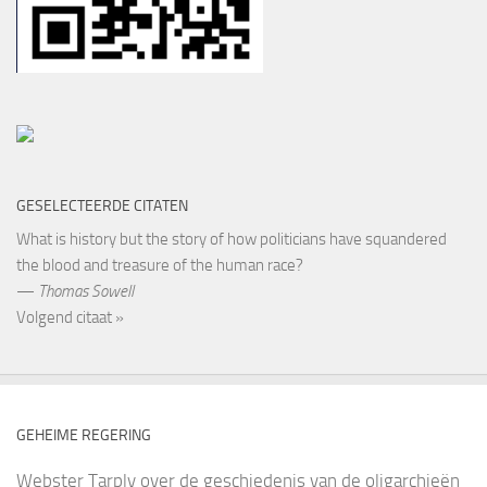
GESELECTEERDE CITATEN
What is history but the story of how politicians have squandered
the blood and treasure of the human race?
—
Thomas Sowell
Volgend citaat »
GEHEIME REGERING
Webster Tarply over de geschiedenis van de oligarchieën