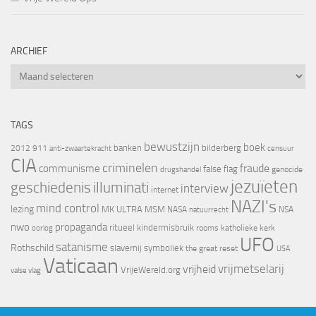
ARCHIEF
Archief
TAGS
bewustzijn
boek
banken
bilderberg
2012
911
censuur
anti-zwaartekracht
CIA
criminelen
fraude
communisme
false flag
genocide
drugshandel
jezuïeten
geschiedenis
illuminati
interview
internet
NAZI's
mind control
lezing
MK ULTRA
MSM
NASA
NSA
natuurrecht
nwo
propaganda
ritueel kindermisbruik
oorlog
rooms katholieke kerk
UFO
satanisme
Rothschild
slavernij
symboliek
the great reset
USA
Vaticaan
vrijheid
vrijmetselarij
VrijeWereld.org
valse vlag