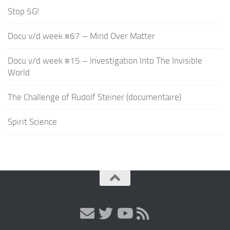
Stop 5G!
Docu v/d week #67 – Mind Over Matter
Docu v/d week #15 – Investigation Into The Invisible
World
The Challenge of Rudolf Steiner (documentaire)
Spirit Science