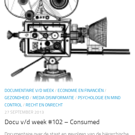
DOCUMENTAIRE V/D WEEK
/
ECONOMIE EN FINANCIËN
/
GEZONDHEID
/
MEDIA DISINFORMATIE
/
PSYCHOLOGIE EN MIND
CONTROL
/
RECHT EN ONRECHT
27 SEPTEMBER 2013
Docu v/d week #102 – Consumed
Documentaire over de staat en gevolgen van de hiërarchische