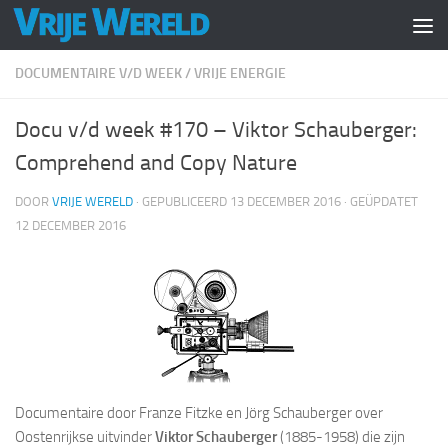
Doorgaan naar inhoud
DOCUMENTAIRE V/D WEEK
/
VRIJE ENERGIE
Docu v/d week #170 – Viktor Schauberger:
Comprehend and Copy Nature
DOOR
VRIJE WERELD
· GEPUBLICEERD
13 DECEMBER 2016
· GEÜPDATET
12 DECEMBER 2016
Documentaire door Franze Fitzke en Jörg Schauberger over
Oostenrijkse uitvinder
Viktor Schauberger
(1885-1958) die zijn