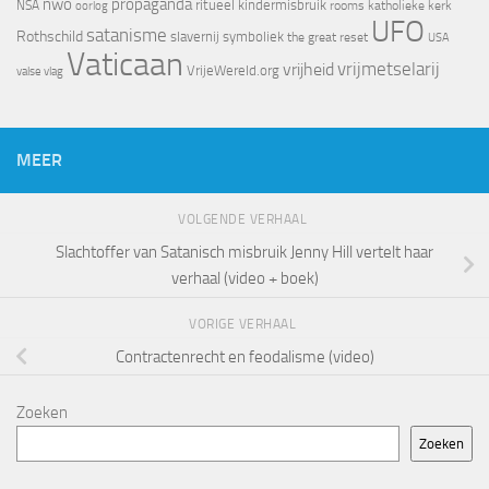
nwo
propaganda
ritueel kindermisbruik
NSA
oorlog
rooms katholieke kerk
UFO
satanisme
Rothschild
slavernij
symboliek
the great reset
USA
Vaticaan
vrijheid
vrijmetselarij
VrijeWereld.org
valse vlag
MEER
VOLGENDE VERHAAL
Slachtoffer van Satanisch misbruik Jenny Hill vertelt haar
verhaal (video + boek)
VORIGE VERHAAL
Contractenrecht en feodalisme (video)
Zoeken
Zoeken