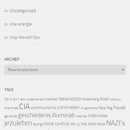
Uncategorized
vrije energie
Vrije Wereld Ops
ARCHIEF
Archief
TAGS
bewustzijn
boek
banken
bilderberg
2012
911
censuur
anti-zwaartekracht
CIA
criminelen
fraude
communisme
false flag
chemtrails
drugshandel
geschiedenis
illuminati
interview
genocide
internet
jezuïeten
NAZI's
mind control
lezing
MK ULTRA
MSM
NASA