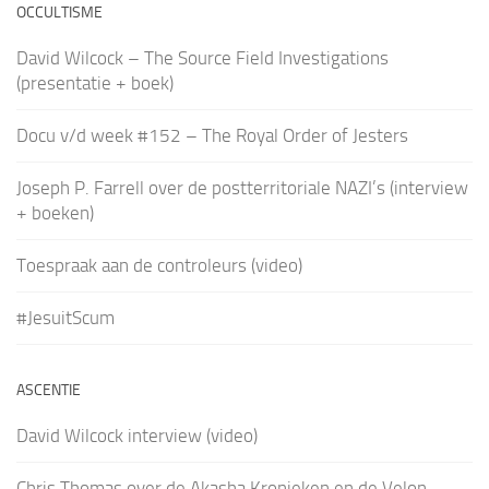
OCCULTISME
David Wilcock – The Source Field Investigations
(presentatie + boek)
Docu v/d week #152 – The Royal Order of Jesters
Joseph P. Farrell over de postterritoriale NAZI’s (interview
+ boeken)
Toespraak aan de controleurs (video)
#JesuitScum
ASCENTIE
David Wilcock interview (video)
Chris Thomas over de Akasha Kronieken en de Velon