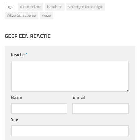
Tags:
documentaire
Repulsine
verborgen technologie
Viktor Schauberger
water
GEEF EEN REACTIE
Reactie
*
Naam
E-mail
Site