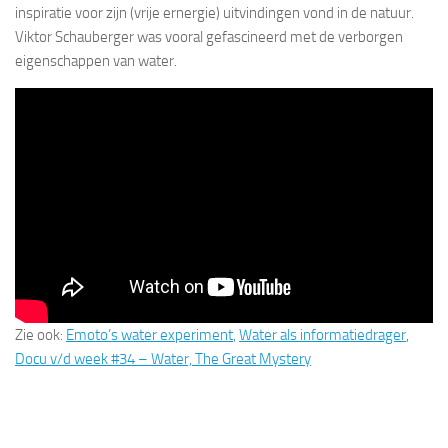
inspiratie voor zijn (vrije ernergie) uitvindingen vond in de natuur.
Viktor Schauberger was vooral gefascineerd met de verborgen
eigenschappen van water.
Zie ook:
Emoto’s water experiment
,
Water als informatiedrager
,
Docu v/d week #34 – Water, The Great Mystery