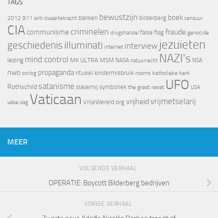
TAGS
bewustzijn
boek
banken
bilderberg
2012
911
censuur
anti-zwaartekracht
CIA
criminelen
fraude
communisme
false flag
genocide
drugshandel
jezuïeten
geschiedenis
illuminati
interview
internet
NAZI's
mind control
lezing
MK ULTRA
MSM
NASA
NSA
natuurrecht
nwo
propaganda
ritueel kindermisbruik
oorlog
rooms katholieke kerk
UFO
satanisme
Rothschild
slavernij
symboliek
the great reset
USA
Vaticaan
vrijheid
vrijmetselarij
VrijeWereld.org
valse vlag
MEER
VOLGENDE VERHAAL
OPERATIE: Boycott Bilderberg bedrijven
VORIGE VERHAAL