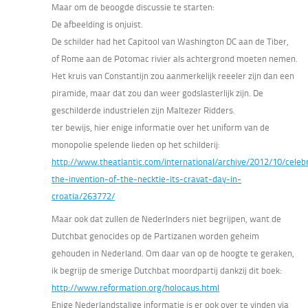
Maar om de beoogde discussie te starten:
De afbeelding is onjuist.
De schilder had het Capitool van Washington DC aan de Tiber,
of Rome aan de Potomac rivier als achtergrond moeten nemen.
Het kruis van Constantijn zou aanmerkelijk reeeler zijn dan een
piramide, maar dat zou dan weer godslasterlijk zijn. De
geschilderde industrielen zijn Maltezer Ridders.
ter bewijs, hier enige informatie over het uniform van de
monopolie spelende lieden op het schilderij:
http://www.theatlantic.com/international/archive/2012/10/celeb
the-invention-of-the-necktie-its-cravat-day-in-
croatia/263772/
Maar ook dat zullen de Nederlnders niet begrijpen, want de
Dutchbat genocides op de Partizanen worden geheim
gehouden in Nederland. Om daar van op de hoogte te geraken,
ik begrijp de smerige Dutchbat moordpartij dankzij dit boek:
http://www.reformation.org/holocaus.html
Enige Nederlandstalige informatie is er ook over te vinden via