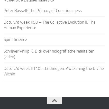
METAFYSICIA EN QUANTUMFYSICA
Peter Russell: The Primacy of Consciousness
Docu v/d week #53 – The Collective Evolution II: The
Human Experience
Spirit Science
Schrijver Philip K. Dick over holografische realiteiten
(video)
Docu v/d week #110 – Entheogen: Awakening the Divine
Within