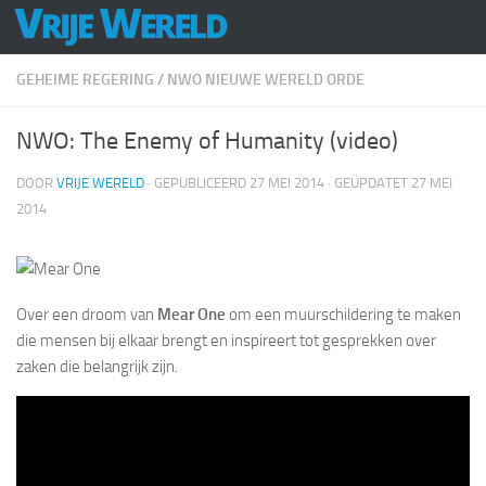
Doorgaan naar inhoud
GEHEIME REGERING
/
NWO NIEUWE WERELD ORDE
NWO: The Enemy of Humanity (video)
DOOR
VRIJE WERELD
· GEPUBLICEERD
27 MEI 2014
· GEÜPDATET
27 MEI
2014
Over een droom van
Mear One
om een muurschildering te maken
die mensen bij elkaar brengt en inspireert tot gesprekken over
zaken die belangrijk zijn.