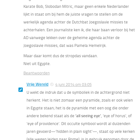
Karate Bob, Slobodan Mitric, maar geen enkele Nederlander
lijkt in staat om bij hem de juiste vragen te stellen om de
werkelijk agenda achter de Dutchbat Joegoslavie missies te
achterhalen. Een journaliste ken ik, die haar baan verloor bij het
AD vanwege lekken over de geheime agenda achter de
Joegoslavie missies, dat was Pamela Hemelrijk.
Maar daar komt dus de stropdas vandaan.
Niet uit Egypte.
Beantwoorden
Vrije Wereld
4 juni 2014 om 03:05
U wekt de indruk dat u de symboliek in de achtergrond niet
herkent. Het is niet zomaar een pyramide, zoals er ook velen
in Egypte staan; het is de pyramide met een oog die onder
andere bekend staat als de
‘all seeing eye’
, ‘eye of horus’, of
‘eye of providence’. Dit occulte symbool wordt al duizenden
jaren gevoerd—’hidden in plain sight’—, staat op vele kerken
(alle wegen leiden naar Rome), is in gebruik genomen door de