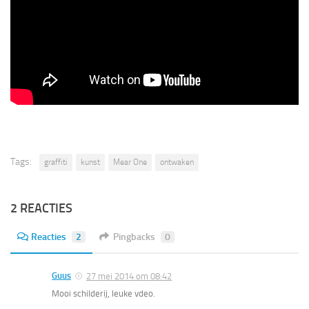
Tags:
graffiti
kunst
Mear One
ontwaken
2 REACTIES
Reacties
2
Pingbacks
0
Guus
27 mei 2014 om 08:42
Mooi schilderij, leuke vdeo.