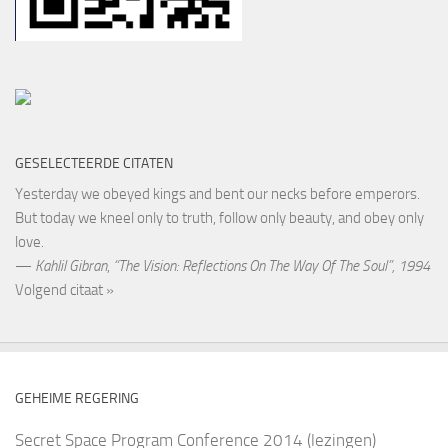
GESELECTEERDE CITATEN
Yesterday we obeyed kings and bent our necks before emperors.
But today we kneel only to truth, follow only beauty, and obey only
love.
—
Kahlil Gibran
,
“The Vision: Reflections On The Way Of The Soul”, 1994
Volgend citaat »
GEHEIME REGERING
Secret Space Program Conference 2014 (lezingen)