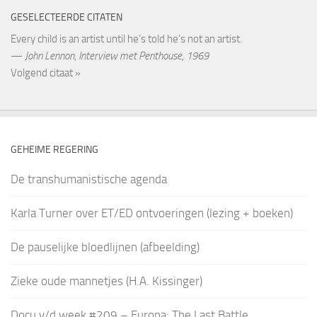
GESELECTEERDE CITATEN
Every child is an artist until he’s told he’s not an artist.
—
John Lennon
,
Interview met Penthouse, 1969
Volgend citaat »
GEHEIME REGERING
De transhumanistische agenda
Karla Turner over ET/ED ontvoeringen (lezing + boeken)
De pauselijke bloedlijnen (afbeelding)
Zieke oude mannetjes (H.A. Kissinger)
Docu v/d week #209 – Europa: The Last Battle