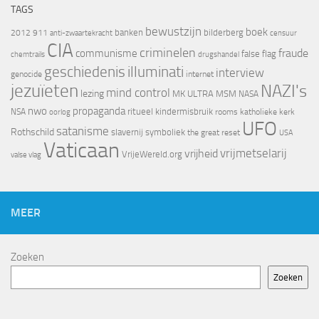
TAGS
bewustzijn
boek
banken
bilderberg
2012
911
censuur
anti-zwaartekracht
CIA
criminelen
fraude
communisme
false flag
chemtrails
drugshandel
geschiedenis
illuminati
interview
genocide
internet
jezuïeten
NAZI's
mind control
lezing
MK ULTRA
MSM
NASA
nwo
propaganda
ritueel kindermisbruik
NSA
oorlog
rooms katholieke kerk
UFO
satanisme
Rothschild
slavernij
symboliek
the great reset
USA
Vaticaan
vrijheid
vrijmetselarij
VrijeWereld.org
valse vlag
MEER
Zoeken
Zoeken