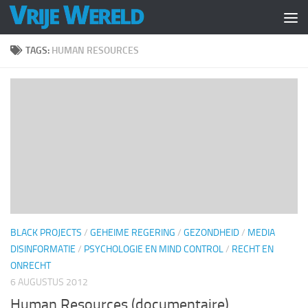
Doorgaan naar inhoud
TAGS:
HUMAN RESOURCES
BLACK PROJECTS
/
GEHEIME REGERING
/
GEZONDHEID
/
MEDIA
DISINFORMATIE
/
PSYCHOLOGIE EN MIND CONTROL
/
RECHT EN
ONRECHT
6 AUGUSTUS 2012
Human Resources (documentaire)