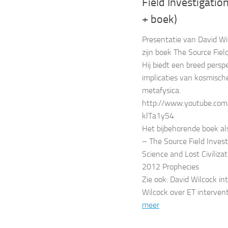
Field Investigatio
+ boek)
Presentatie van David W
zijn boek The Source Field
Hij biedt een breed persp
implicaties van kosmische
metafysica.
http://www.youtube.co
klTa1y54
Het bijbehorende boek als
– The Source Field Inves
Science and Lost Civiliza
2012 Prophecies
Zie ook: David Wilcock in
Wilcock over ET interven
meer