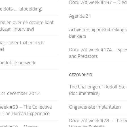
Docu v/d week #197 – Died
e dots … (afbeelding)
Agenda 21
ebelen over de occulte kant
ticaan (interview)
Activisten bij prijsuitreiking
bankiers
acci over taal en recht
e)
Docu v/d week #174 – Spies
and Predators
pedofilie netwerk
GEZONDHEID
The Challenge of Rudolf Ste
 21 december 2012
(documentaire)
eek #53 – The Collective
Ongewenste implantaten
II: The Human Experience
Docu v/d week #78 – The Gr