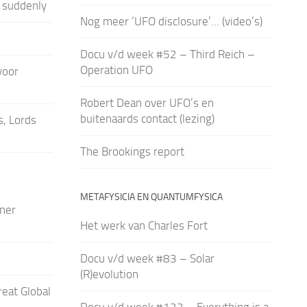
 suddenly
Nog meer ‘UFO disclosure’… (video’s)
Docu v/d week #52 – Third Reich –
Operation UFO
 voor
Robert Dean over UFO’s en
buitenaards contact (lezing)
, Lords
The Brookings report
METAFYSICIA EN QUANTUMFYSICA
iner
Het werk van Charles Fort
Docu v/d week #83 – Solar
(R)evolution
eat Global