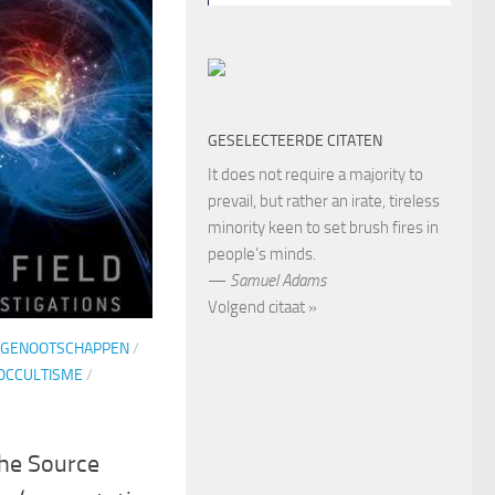
GESELECTEERDE CITATEN
It does not require a majority to
prevail, but rather an irate, tireless
minority keen to set brush fires in
people’s minds.
—
Samuel Adams
Volgend citaat »
 GENOOTSCHAPPEN
/
OCCULTISME
/
The Source