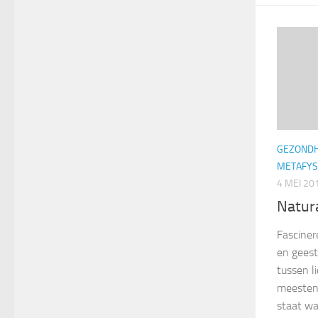
GEZONDH
METAFYS
4 MEI 20
Natur
Fasciner
en geest
tussen l
meesten 
staat waa