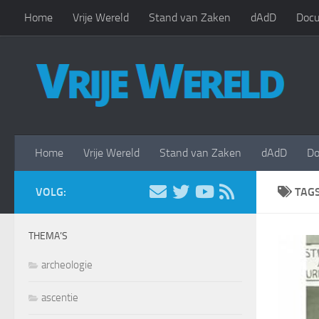
Home
Vrije Wereld
Stand van Zaken
dAdD
Docu
Doorgaan naar inhoud
Home
Vrije Wereld
Stand van Zaken
dAdD
Do
VOLG:
TAG
THEMA’S
archeologie
ascentie