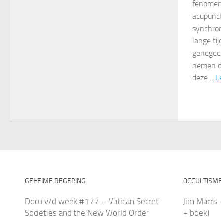
fenomene
acupunct
synchron
lange ti
genegee
nemen d
deze…
L
GEHEIME REGERING
OCCULTISM
Docu v/d week #177 – Vatican Secret
Jim Marrs 
Societies and the New World Order
+ boek)