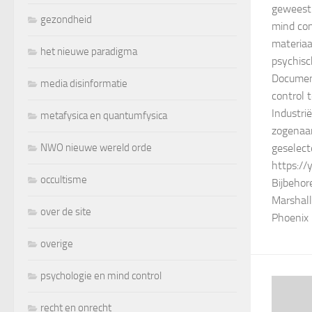
geweest 
gezondheid
mind con
materiaa
het nieuwe paradigma
psychisc
Documen
media disinformatie
control 
Industri
metafysica en quantumfysica
zogenaam
NWO nieuwe wereld orde
geselect
https:/
occultisme
Bijbehore
Marshal
over de site
Phoenix
overige
psychologie en mind control
recht en onrecht