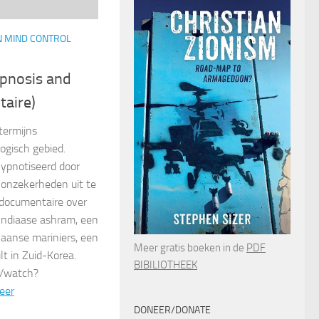
N MIND CONTROL
ypnosis and
aire)
termijns
ogisch gebied.
ypnotiseerd door
 onzekerheden uit te
 documentaire over
 Indiaase ashram, een
aanse mariniers, een
Meer gratis boeken in de
PDF
lt in Zuid-Korea.
BIBILIOTHEEK
m/watch?
eer
DONEER/DONATE