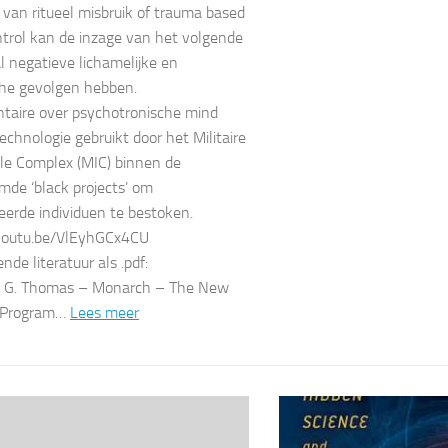
van ritueel misbruik of trauma based
trol kan de inzage van het volgende
l negatieve lichamelijke en
he gevolgen hebben.
taire over psychotronische mind
technologie gebruikt door het Militaire
ële Complex (MIC) binnen de
de ‘black projects’ om
eerde individuen te bestoken.
/youtu.be/VlEyhGCx4CU
nde literatuur als .pdf:
l G. Thomas – Monarch – The New
 Program…
Lees meer