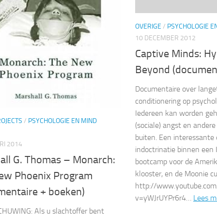
OVERIGE
/
PSYCHOLOGIE E
10 DECEMBER 2012
Captive Minds: H
Beyond (document
Documentaire over lange
conditionering op psychol
Iedereen kan worden geh
ROJECTS
/
PSYCHOLOGIE EN MIND
(sociale) angst en andere
buiten. Een interessante
RI 2014
indoctrinatie binnen een
all G. Thomas – Monarch:
bootcamp voor de Amerik
klooster, en de Moonie cu
ew Phoenix Program
http://www.youtube.co
mentaire + boeken)
v=yWJrUYPr6r4…
Lees m
UWING: Als u slachtoffer bent