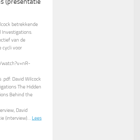
ns (presentatie
ilcock betrekkende
 Investigations.
ectief van de
 cycli voor
m/watch?v=nR-
 .pdf: David Wilcock
tigations The Hidden
tions Behind the
terview, David
tie (interview)…
Lees