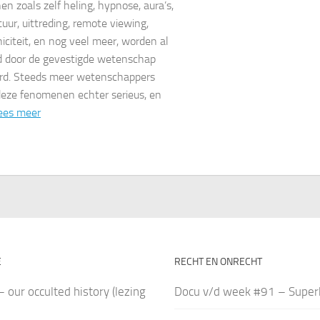
n zoals zelf heling, hypnose, aura’s,
uur, uittreding, remote viewing,
iciteit, en nog veel meer, worden al
jd door de gevestigde wetenschap
rd. Steeds meer wetenschappers
eze fenomenen echter serieus, en
ees meer
E
RECHT EN ONRECHT
– our occulted history (lezing
Docu v/d week #91 – Super