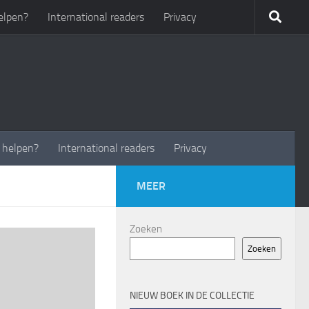
elpen?
International readers
Privacy
t helpen?
International readers
Privacy
MEER
Zoeken
Zoeken
NIEUW BOEK IN DE COLLECTIE