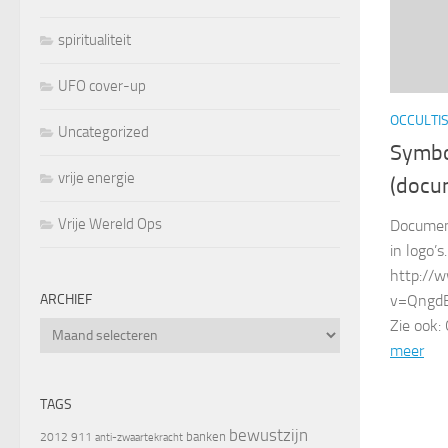
spiritualiteit
UFO cover-up
OCCULTI
Uncategorized
Symbol
vrije energie
(docu
Vrije Wereld Ops
Document
in logo’s.
http://
ARCHIEF
v=Qng
Zie ook:
Archief
meer
TAGS
bewustzijn
banken
2012
911
anti-zwaartekracht