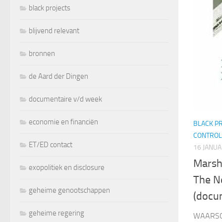
black projects
blijvend relevant
bronnen
de Aard der Dingen
documentaire v/d week
economie en financiën
BLACK P
CONTROL
ET/ED contact
16 JANUA
Marsh
exopolitiek en disclosure
The N
geheime genootschappen
(docu
geheime regering
WAARSCH