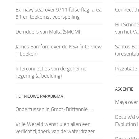
Ex-navy seal over 9/11 false flag, area
Connect th
51 en toekomst voorspelling
Bill Schno
De ridders van Malta (SMOM)
van het Va
James Bamford over de NSA (interview
Santos Bon
+ boeken)
(presentati
Interconnecties van de geheime
PizzaGate 
regering (afbeelding)
ASCENTIE
HET NIEUWE PARADIGMA
Maya over
Ondertussen in Groot-Brittannië …
Docu v/d w
Vrije Wereld wenst u en allen een
Evolution 
verlicht tijdperk van de waterdrager