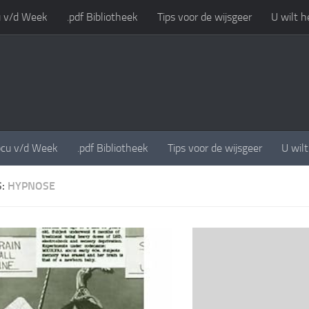
 v/d Week
.pdf Bibliotheek
Tips voor de wijsgeer
U wilt h
cu v/d Week
.pdf Bibliotheek
Tips voor de wijsgeer
U wil
S:
HYPNOSE