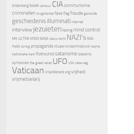
CIA
boek
communisme
bilderberg
censuur
criminelen
fraude
false flag
genocide
drugshandel
geschiedenis
illuminati
internet
jezuïeten
interview
mind control
lezing
NAZI's
MK ULTRA
MSM
NASA
NSA
natuurrecht
nwo
propaganda
ritueel kindermisbruik
oorlog
rooms
satanisme
Rothschild
slavernij
katholieke kerk
UFO
symboliek
the great reset
valse vlag
USA
Vaticaan
vrijheid
VrijeWereld.org
vrijmetselarij