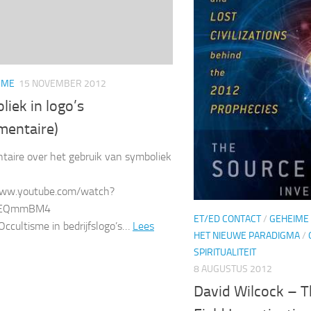
SME
15 NOVEMBER 2012
iek in logo’s
mentaire)
aire over het gebruik van symboliek
www.youtube.com/watch?
dEQmmBM4
ET/ED CONTACT
/
GEHEIME
 Occultisme in bedrijfslogo’s…
Lees
HET NIEUWE PARADIGMA
/
SPIRITUALITEIT
8 AUGUSTUS 2012
David Wilcock – 