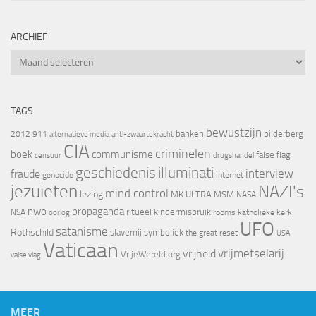
ARCHIEF
Archief
TAGS
bewustzijn
banken
bilderberg
2012
911
alternatieve media
anti-zwaartekracht
CIA
criminelen
boek
communisme
false flag
censuur
drugshandel
geschiedenis
illuminati
interview
fraude
genocide
internet
jezuïeten
NAZI's
mind control
lezing
MK ULTRA
MSM
NASA
nwo
propaganda
ritueel kindermisbruik
NSA
oorlog
rooms katholieke kerk
UFO
satanisme
Rothschild
slavernij
symboliek
the great reset
USA
Vaticaan
vrijheid
vrijmetselarij
VrijeWereld.org
valse vlag
MEER