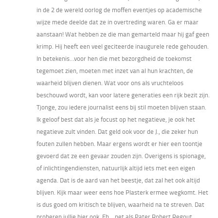
in de 2 de wereld oorlog de moffen eventjes op academische
wijze mede deelde dat ze in overtreding waren. Ga er maar
aanstaan! Wat hebben ze die man gemarteld maar hij gaf geen
krimp. Hij heeft een veel geciteerde inaugurele rede gehouden.
In betekenis…voor hen die met bezorgdheid de toekomst
tegemoet zien, moeten met inzet van al hun krachten, de
waarheid blijven dienen. Wat voor ons als vruchteloos
beschouwd wordt, kan voor latere generaties een rijk bezit zijn.
Tjonge, zou iedere journalist eens bij stil moeten blijven staan.
Ik geloof best dat als je focust op het negatieve, je ook het
negatieve zult vinden. Dat geld ook voor de J., die zeker hun
fouten zullen hebben. Maar ergens wordt er hier een toontje
gevoerd dat ze een gevaar zouden zijn. Overigens is spionage,
of inlichtingendiensten, natuurlijk altijd iets met een eigen
agenda. Dat is de aard van het beestje, dat zal het ook altijd
blijven. Kijk maar weer eens hoe Plasterk ermee wegkomt. Het
is dus goed om kritisch te blijven, waarheid na te streven. Dat
proberen jullie hier ook. Eh….net als Pater Robert Regout…