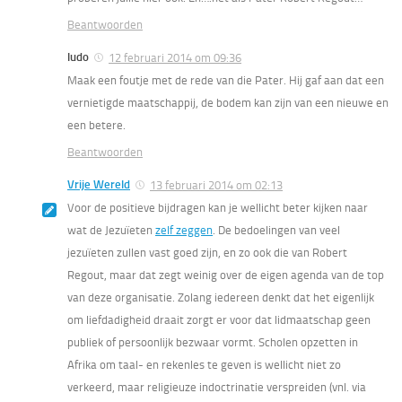
Beantwoorden
ludo
12 februari 2014 om 09:36
Maak een foutje met de rede van die Pater. Hij gaf aan dat een
vernietigde maatschappij, de bodem kan zijn van een nieuwe en
een betere.
Beantwoorden
Vrije Wereld
13 februari 2014 om 02:13
Voor de
positieve
bijdragen kan je wellicht beter kijken naar
wat de Jezuïeten
zelf zeggen
. De bedoelingen van veel
jezuïeten zullen vast goed zijn, en zo ook die van Robert
Regout, maar dat zegt weinig over de eigen agenda van de top
van deze organisatie. Zolang iedereen denkt dat het eigenlijk
om liefdadigheid draait zorgt er voor dat lidmaatschap geen
publiek of persoonlijk bezwaar vormt. Scholen opzetten in
Afrika om taal- en rekenles te geven is wellicht niet zo
verkeerd, maar religieuze indoctrinatie verspreiden (vnl. via