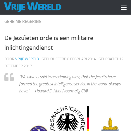
Doorgaan naar inhoud
GEHEIME REGERING
De Jezuïeten orde is een militaire
inlichtingendienst
DOOR
VRIJE WERELD
· GEPUBLICEERD
8 FEBRUARI 2014
· GEÜPDATET
12
DECEMBER 2017
“We always said in an admiring way, that the Jesuits have
formed the greatest intelligence service in the world, always
have.” – Howard E. Hunt (voormalig CIA)