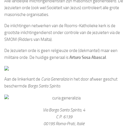
Alle landelijke inlichtingendiensten zijn masonisch georiënteerd. De
Jezuïeten orde (ook wel:Sociëteit van Jezus) controleert alle grote
masonische organisaties.
De inlichtingen netwerken van de Rooms-Katholieke kerk is de
grootste inlichtingendienst onder controle van de jezuïeten via de
SMOM (Ridders van Malta).
De Jezuïeten orde is geen religieuze orde (dekmantel) maar een
militaire orde. De huidige generaal is
Arturo Sosa Abascal
.
Aan de linkerkant de
Curia Generalizia
in het door afweer geschut
beschermde
Borgo Santo Spirito.
Via Borgo Santo Spirito, 4
C.P. 6139
00195 Roma-Prati, Italië