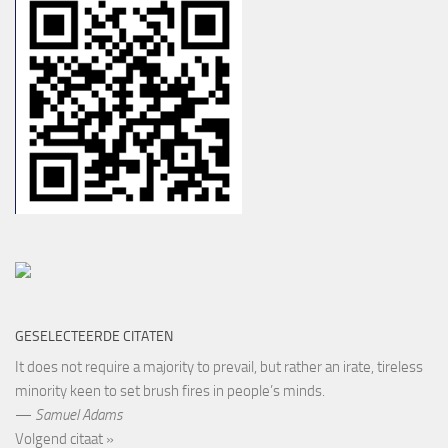
GESELECTEERDE CITATEN
It does not require a majority to prevail, but rather an irate, tireless
minority keen to set brush fires in people’s minds.
—
Samuel Adams
Volgend citaat »