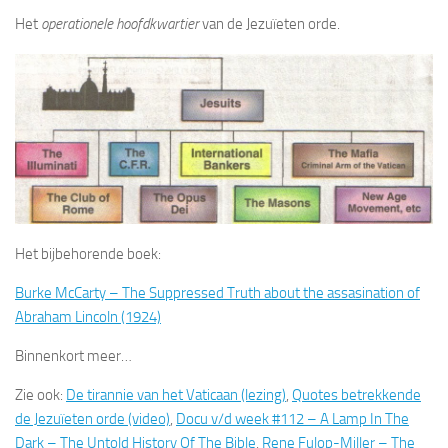
Het
operationele hoofdkwartier
van de Jezuïeten orde.
Het bijbehorende boek:
Burke McCarty – The Suppressed Truth about the assasination of
Abraham Lincoln (1924)
Binnenkort meer…
Zie ook:
De tirannie van het Vaticaan (lezing)
,
Quotes betrekkende
de Jezuïeten orde (video)
,
Docu v/d week #112 – A Lamp In The
Dark – The Untold History Of The Bible
,
Rene Fulop-Miller – The