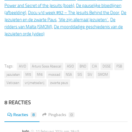
Power and Secret of the Jesuits (boek)
,
De pauselijke bloedlijnen
(afbeelding)
,
Docu v/d week #92 – The Jesuits Behind the Door
,
De
Jezuïeten en de zwarte Paus
,
‘We zijn allemaal Jezuïeten’.
,
De
ridders van Malta (SMOM)
,
De moorddadige geschiedenis van de
Jezuïeten orde (video)
Tags:
AIVD
Arturo Sosa Abascal
ASIO
BND
CIA
DGSE
FSB
jezuïeten
MI5
MI6
mossad
NSA
SIS
SIV
SMOM
Vaticaan
vrijmetselarij
zwarte paus
8 REACTIES
Reacties
8
Pingbacks
0
ludo
11 februari 2014 om 18:45