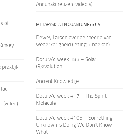
Annunaki reuzen (video’s)
s of
METAFYSICIA EN QUANTUMFYSICA
Dewey Larson over de theorie van
wederkerigheid (lezing + boeken)
Kinsey
Docu v/d week #83 – Solar
(R)evolution
 praktijk
Ancient Knowledge
stad
Docu v/d week #17 – The Spirit
Molecule
 (video)
Docu v/d week #105 – Something
Unknown Is Doing We Don’t Know
What