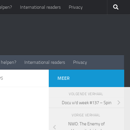
elpen?
International readers
Privacy
t helpen?
International readers
Privacy
PS
MEER
VOLGENDE VERHAAL
Docu v/d week #137 – Spin
VORIGE VERHAAL
NWO: The Enemy of