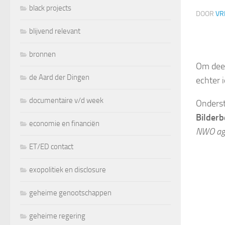
black projects
DOOR
VR
blijvend relevant
bronnen
Om deel
de Aard der Dingen
echter i
documentaire v/d week
Onderst
Bilderb
economie en financiën
NWO ag
ET/ED contact
exopolitiek en disclosure
geheime genootschappen
geheime regering