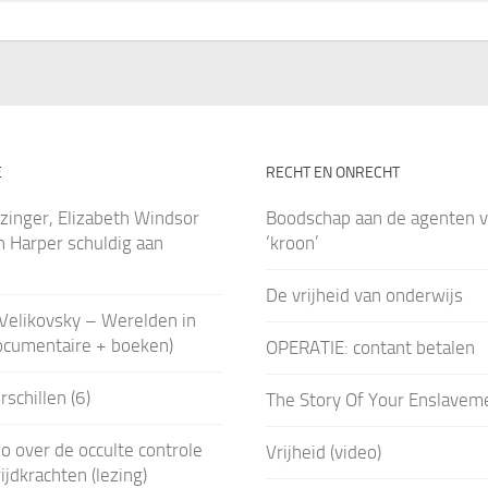
E
RECHT EN ONRECHT
zinger, Elizabeth Windsor
Boodschap aan de agenten v
 Harper schuldig aan
‘kroon’
De vrijheid van onderwijs
Velikovsky – Werelden in
ocumentaire + boeken)
OPERATIE: contant betalen
schillen (6)
The Story Of Your Enslavem
o over de occulte controle
Vrijheid (video)
ijdkrachten (lezing)