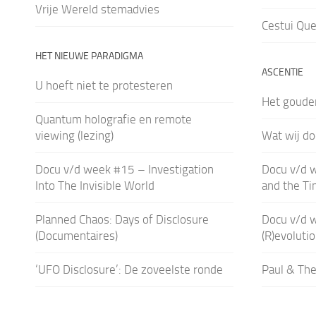
Vrije Wereld stemadvies
Cestui Que
HET NIEUWE PARADIGMA
ASCENTIE
U hoeft niet te protesteren
Het gouden
Quantum holografie en remote
viewing (lezing)
Wat wij do
Docu v/d week #15 – Investigation
Docu v/d w
Into The Invisible World
and the Ti
Planned Chaos: Days of Disclosure
Docu v/d 
(Documentaires)
(R)evoluti
‘UFO Disclosure’: De zoveelste ronde
Paul & Th