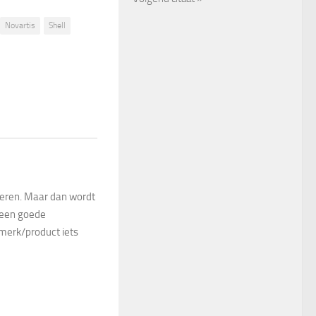
Novartis
Shell
rderen. Maar dan wordt
 een goede
k merk/product iets