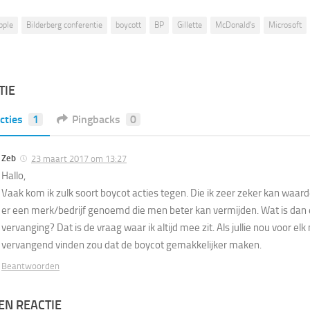
pple
Bilderberg conferentie
boycott
BP
Gillette
McDonald's
Microsoft
TIE
cties
1
Pingbacks
0
Zeb
23 maart 2017 om 13:27
Hallo,
Vaak kom ik zulk soort boycot acties tegen. Die ik zeer zeker kan waa
er een merk/bedrijf genoemd die men beter kan vermijden. Wat is dan
vervanging? Dat is de vraag waar ik altijd mee zit. Als jullie nou voor el
vervangend vinden zou dat de boycot gemakkelijker maken.
Beantwoorden
EN REACTIE