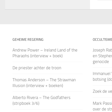
GEHEIME REGERING
OCCULTISM
Andrew Power – Ireland Land of the
Joseph Rat
Pharaohs (interview + boek)
en Stephen
genocide
De priester achter de troon
Immanuel 
botsing (d
Thomas Anderson – The Strawman
Illusion (interview + boeken)
Zoek de ver
Alberto Rivera – The Godfathers
(stripboek 3/6)
Mark Passi
over de str