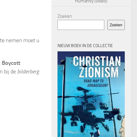
Humanity (video)
Zoeken
Zoeken
l te nemen moet u
NIEUW BOEK IN DE COLLECTIE
.
Boycott
n bij de
bilderberg