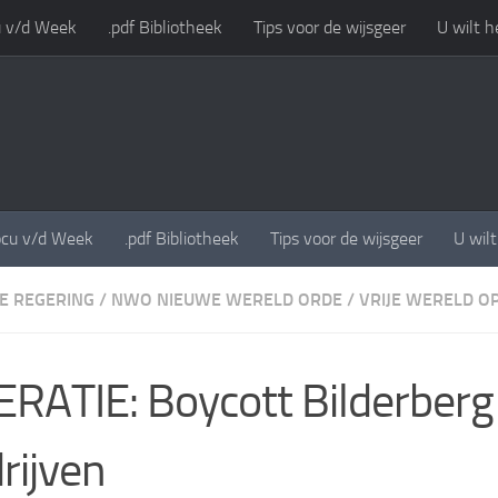
 v/d Week
.pdf Bibliotheek
Tips voor de wijsgeer
U wilt h
cu v/d Week
.pdf Bibliotheek
Tips voor de wijsgeer
U wil
E REGERING
/
NWO NIEUWE WERELD ORDE
/
VRIJE WERELD O
RATIE: Boycott Bilderberg
rijven