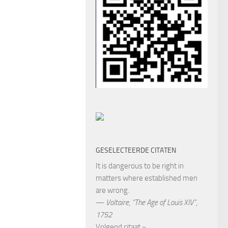
GESELECTEERDE CITATEN
It is dangerous to be right in
matters where established men
are wrong.
—
Voltaire
,
“The Age of Louis XIV”,
1752
Volgend citaat »