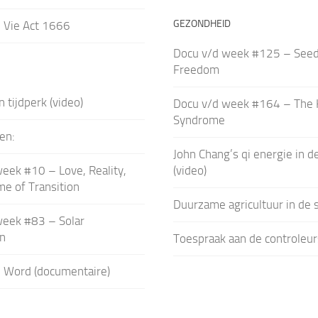
GEZONDHEID
 Vie Act 1666
Docu v/d week #125 – Seed
Freedom
 tijdperk (video)
Docu v/d week #164 – The 
Syndrome
en:
John Chang’s qi energie in de
eek #10 – Love, Reality,
(video)
me of Transition
Duurzame agricultuur in de 
week #83 – Solar
on
Toespraak aan de controleurs
e Word (documentaire)