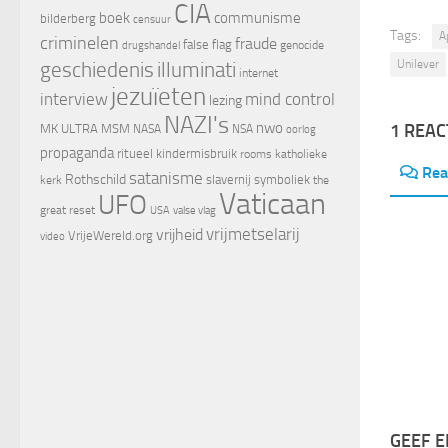
CIA
boek
communisme
bilderberg
censuur
Tags:
A
criminelen
fraude
false flag
genocide
drugshandel
Unilever
geschiedenis
illuminati
internet
jezuïeten
interview
mind control
lezing
NAZI's
nwo
1 REAC
MK ULTRA
MSM
NASA
NSA
oorlog
propaganda
ritueel kindermisbruik
rooms katholieke
Rea
satanisme
Rothschild
slavernij
symboliek
kerk
the
Vaticaan
UFO
great reset
valse vlag
USA
vrijheid
vrijmetselarij
VrijeWereld.org
video
GEEF E