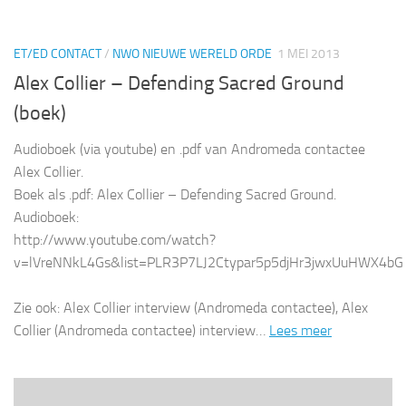
ET/ED CONTACT
/
NWO NIEUWE WERELD ORDE
1 MEI 2013
Alex Collier – Defending Sacred Ground
(boek)
Audioboek (via youtube) en .pdf van Andromeda contactee
Alex Collier.
Boek als .pdf: Alex Collier – Defending Sacred Ground.
Audioboek:
http://www.youtube.com/watch?
v=lVreNNkL4Gs&list=PLR3P7LJ2Ctypar5p5djHr3jwxUuHWX4bG
Zie ook: Alex Collier interview (Andromeda contactee), Alex
Collier (Andromeda contactee) interview…
Lees meer