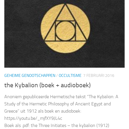
GEHEIME GENOOTSCHAPPEN
/
OCCULTISME
7 FEBRUARI 2016
the Kybalion (boek + audioboek)
Anoniem gepubliceerde Hermetische tekst “The Kybalion: A
Study of the Hermetic Philosophy of Ancient Egypt and
Greece” uit 1912 als boek en audioboek:
https://youtu.be/_mjfXY9JL4c
Boek als .pdf: the Three Initiates – the kybalion (1912)