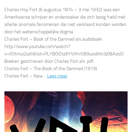
Charles Hoy Fort (6 augustus 1874 – 3 mei 1932) was een
Amerikaanse schrijver en onderzoeker die zich bezig hield met
allerlei anomale fenomenen die niet verklaard konden worden
door het wetenschappelijke dogma.
Charles Fort – Book of the Damned als audioboek:
http://www.youtube.com/watch?
v=IOXmui2szII&list=PLYB0IZsz6YVXhrOB9uixdAKi3j0BAzoSl
Boeken geschreven door Charles Fort als .pdf:
Charles Fort – The Book of the Damned (1919)
Charles Fort – New…
Lees meer