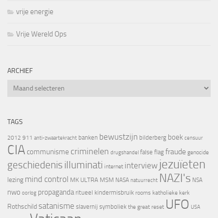
vrije energie
Vrije Wereld Ops
ARCHIEF
Archief
TAGS
bewustzijn
boek
banken
bilderberg
2012
911
censuur
anti-zwaartekracht
CIA
criminelen
fraude
communisme
false flag
genocide
drugshandel
jezuïeten
geschiedenis
illuminati
interview
internet
NAZI's
mind control
lezing
MK ULTRA
MSM
NASA
NSA
natuurrecht
nwo
propaganda
ritueel kindermisbruik
oorlog
rooms katholieke kerk
UFO
satanisme
Rothschild
slavernij
symboliek
the great reset
USA