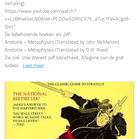
vertaling):
https://www.youtube.com/watch?
v=LU8KwkbxLN0&list=PLOOwSORhCX7b_aTus1FV4lkJgzB-
Qvrj1
De bijbehorende boeken als .pdf:
Aristotle – Metaphysics (Translated by John McMahon)
Aristotle – Metaphysics (Translated by D.W. Ross)
Zie ook: Vrije Wereld .pdf bibliotheek, Allegorie van de grot
(video)…
Lees meer