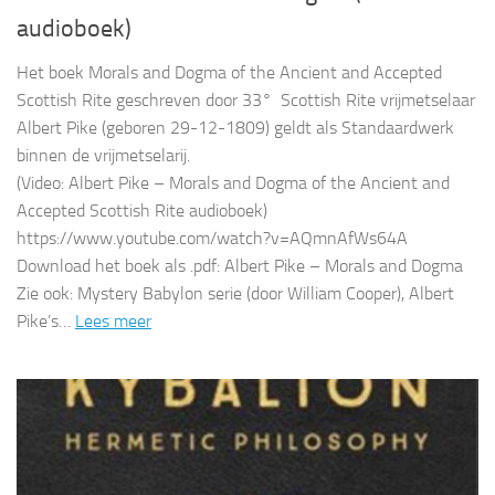
audioboek)
Het boek Morals and Dogma of the Ancient and Accepted
Scottish Rite geschreven door 33° Scottish Rite vrijmetselaar
Albert Pike (geboren 29-12-1809) geldt als Standaardwerk
binnen de vrijmetselarij.
(Video: Albert Pike – Morals and Dogma of the Ancient and
Accepted Scottish Rite audioboek)
https://www.youtube.com/watch?v=AQmnAfWs64A
Download het boek als .pdf: Albert Pike – Morals and Dogma
Zie ook: Mystery Babylon serie (door William Cooper), Albert
Pike’s…
Lees meer