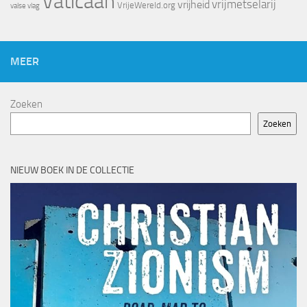
Vaticaan
vrijheid
vrijmetselarij
VrijeWereld.org
valse vlag
MEER
Zoeken
Zoeken
NIEUW BOEK IN DE COLLECTIE