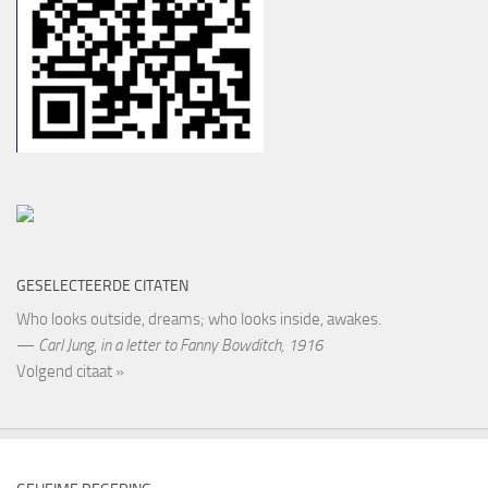
GESELECTEERDE CITATEN
Who looks outside, dreams; who looks inside, awakes.
—
Carl Jung
,
in a letter to Fanny Bowditch, 1916
Volgend citaat »