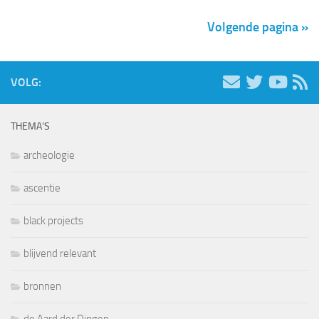
Volgende pagina »
VOLG:
THEMA’S
archeologie
ascentie
black projects
blijvend relevant
bronnen
de Aard der Dingen