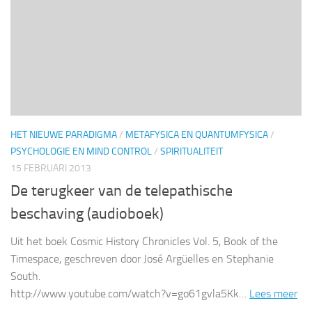
HET NIEUWE PARADIGMA
/
METAFYSICA EN QUANTUMFYSICA
/
PSYCHOLOGIE EN MIND CONTROL
/
SPIRITUALITEIT
15 FEBRUARI 2013
De terugkeer van de telepathische
beschaving (audioboek)
Uit het boek Cosmic History Chronicles Vol. 5, Book of the
Timespace, geschreven door José Argüelles en Stephanie
South.
http://www.youtube.com/watch?v=go61gvla5Kk…
Lees meer