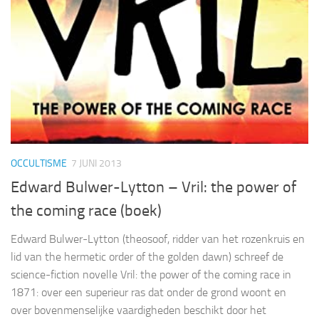
OCCULTISME
7 JUNI 2013
Edward Bulwer-Lytton – Vril: the power of
the coming race (boek)
Edward Bulwer-Lytton (theosoof, ridder van het rozenkruis en
lid van the hermetic order of the golden dawn) schreef de
science-fiction novelle Vril: the power of the coming race in
1871: over een superieur ras dat onder de grond woont en
over bovenmenselijke vaardigheden beschikt door het