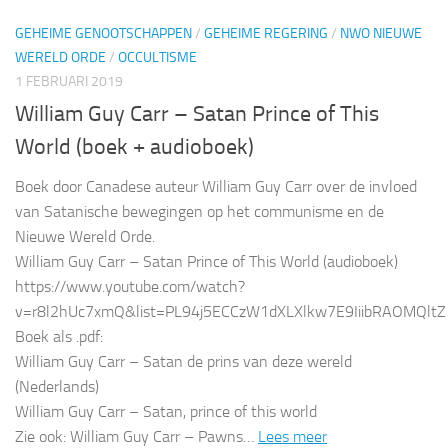
GEHEIME GENOOTSCHAPPEN
/
GEHEIME REGERING
/
NWO NIEUWE
WERELD ORDE
/
OCCULTISME
1 FEBRUARI 2019
William Guy Carr – Satan Prince of This
World (boek + audioboek)
Boek door Canadese auteur William Guy Carr over de invloed
van Satanische bewegingen op het communisme en de
Nieuwe Wereld Orde.
William Guy Carr – Satan Prince of This World (audioboek)
https://www.youtube.com/watch?
v=r8l2hUc7xmQ&list=PL94j5ECCzW1dXLXlkw7E9IiibRAOMQltZ
Boek als .pdf:
William Guy Carr – Satan de prins van deze wereld
(Nederlands)
William Guy Carr – Satan, prince of this world
Zie ook: William Guy Carr – Pawns…
Lees meer