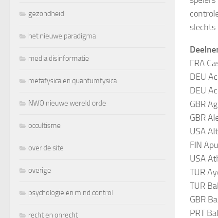
control
gezondheid
slecht
het nieuwe paradigma
Deelnem
media disinformatie
FRA Cas
DEU Ach
metafysica en quantumfysica
DEU Ack
NWO nieuwe wereld orde
GBR Agi
GBR Ale
occultisme
USA Alt
FIN Apu
over de site
USA Ath
overige
TUR Ayd
TUR Bab
psychologie en mind control
GBR Bal
PRT Ba
recht en onrecht