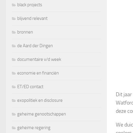
black projects
blijvend relevant
bronnen
de Aard der Dingen
documentaire v/d week
economie en financiën
ET/ED contact
Dit jaa
exopolitiek en disclosure
Watford
deze co
geheime genootschappen
We duid
geheime regering
spelers