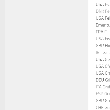
USA Eva
DNK Fed
USA Fel
Emerit
FRA Fil
USA Fis
GBR Fli
IRL Gal
USA Gei
USA Gfo
USA Gr
DEU Gri
ITA Gru
ESP Gui
GBR Gul
CHE Gut