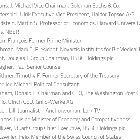
ns, J. Michael Vice Chairman, Goldman Sachs & Co.
erspiel, Ulrik Executive Vice President, Haldor Topsøe A/S
dstein, Martin S. Professor of Economics, Harvard Universit
us, NBER
lon, François Former Prime Minister
hman, Mark C. President, Novartis Institutes for BioMedical
nt, Douglas J. Group Chairman, HSBC Holdings plc
lagher, Paul Senior Counsel
thner, Timothy F. Former Secretary of the Treasury
eller, Michael Political Consultant
aham, Donald E. Chairman and CEO, The Washington Post 
llo, Ulrich CEO, Grillo-Werke AG
ber, Lilli Journalist – Anchorwoman, La 7 TV
ndos, Luis de Minister of Economy and Competitiveness
liver, Stuart Group Chief Executive, HSBC Holdings plc
zwiller, Felix Member of the Swiss Council of States