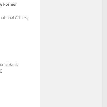
y; Former
national Affairs,
ional Bank
LC