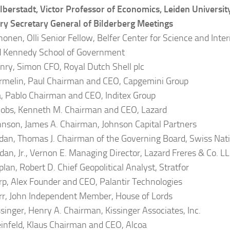
berstadt, Victor Professor of Economics, Leiden Universit
y Secretary General of Bilderberg Meetings
onen, Olli Senior Fellow, Belfer Center for Science and Inter
d Kennedy School of Government
ry, Simon CFO, Royal Dutch Shell plc
melin, Paul Chairman and CEO, Capgemini Group
a, Pablo Chairman and CEO, Inditex Group
obs, Kenneth M. Chairman and CEO, Lazard
nson, James A. Chairman, Johnson Capital Partners
dan, Thomas J. Chairman of the Governing Board, Swiss Nat
dan, Jr., Vernon E. Managing Director, Lazard Freres & Co. L
lan, Robert D. Chief Geopolitical Analyst, Stratfor
p, Alex Founder and CEO, Palantir Technologies
r, John Independent Member, House of Lords
singer, Henry A. Chairman, Kissinger Associates, Inc.
infeld, Klaus Chairman and CEO, Alcoa