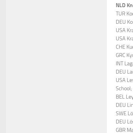
NLD Kno
TUR Koç
DEU Koc
USA Kra
USA Kra
CHE Kud
GRC Kyr
INT Lag
DEU Lau
USA Les
School;
BEL Ley
DEU Lin
SWE Löf
DEU Lös
GBR Man