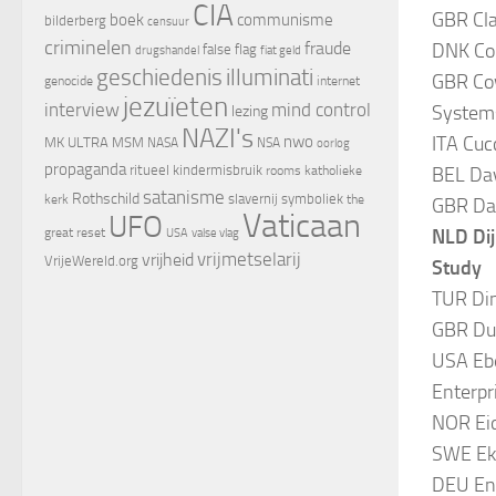
CIA
GBR Cla
boek
communisme
bilderberg
censuur
criminelen
fraude
DNK Cor
false flag
drugshandel
fiat geld
geschiedenis
illuminati
GBR Cow
genocide
internet
jezuïeten
interview
mind control
Systems
lezing
NAZI's
nwo
ITA Cuc
MK ULTRA
MSM
NASA
NSA
oorlog
propaganda
ritueel kindermisbruik
rooms katholieke
BEL Dav
satanisme
Rothschild
slavernij
symboliek
kerk
the
GBR Dav
Vaticaan
UFO
great reset
valse vlag
NLD Dij
USA
vrijheid
vrijmetselarij
VrijeWereld.org
Study
TUR Din
GBR Dud
USA Ebe
Enterpri
NOR Eid
SWE Ekh
DEU En