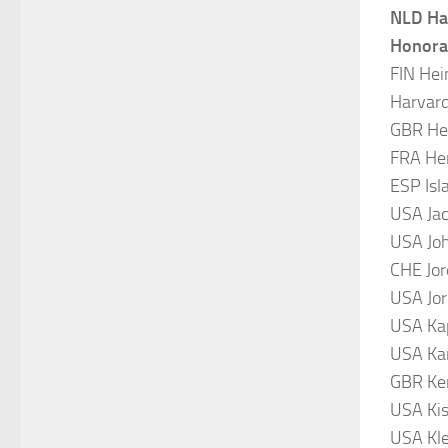
NLD Hal
Honorar
FIN Hein
Harvar
GBR Hen
FRA Her
ESP Isl
USA Jac
USA Joh
CHE Jor
USA Jor
USA Kap
USA Kar
GBR Ker
USA Kis
USA Kle