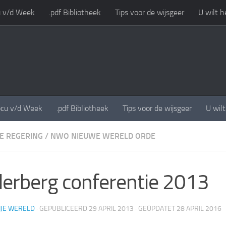
 v/d Week
.pdf Bibliotheek
Tips voor de wijsgeer
U wilt h
cu v/d Week
.pdf Bibliotheek
Tips voor de wijsgeer
U wil
E REGERING
/
NWO NIEUWE WERELD ORDE
derberg conferentie 2013
IJE WERELD
· GEPUBLICEERD
29 APRIL 2013
· GEÜPDATET
28 APRIL 2016