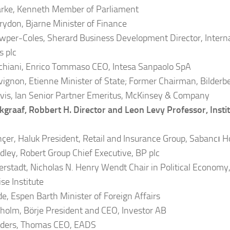
rke, Kenneth Member of Parliament
ydon, Bjarne Minister of Finance
per-Coles, Sherard Business Development Director, Intern
 plc
chiani, Enrico Tommaso CEO, Intesa Sanpaolo SpA
ignon, Etienne Minister of State; Former Chairman, Bilderb
is, Ian Senior Partner Emeritus, McKinsey & Company
kgraaf, Robbert H. Director and Leon Levy Professor, Insti
çer, Haluk President, Retail and Insurance Group, Sabancı Ho
ley, Robert Group Chief Executive, BP plc
rstadt, Nicholas N. Henry Wendt Chair in Political Economy
se Institute
e, Espen Barth Minister of Foreign Affairs
olm, Börje President and CEO, Investor AB
ders, Thomas CEO, EADS