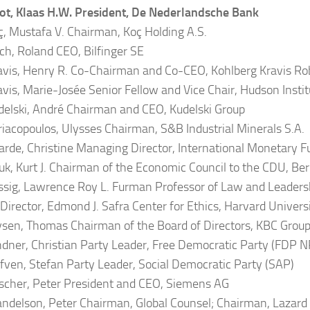
t, Klaas H.W. President, De Nederlandsche Bank
, Mustafa V. Chairman, Koç Holding A.S.
h, Roland CEO, Bilfinger SE
vis, Henry R. Co-Chairman and Co-CEO, Kohlberg Kravis Rob
vis, Marie-Josée Senior Fellow and Vice Chair, Hudson Instit
elski, André Chairman and CEO, Kudelski Group
iacopoulos, Ulysses Chairman, S&B Industrial Minerals S.A.
arde, Christine Managing Director, International Monetary F
k, Kurt J. Chairman of the Economic Council to the CDU, Ber
sig, Lawrence Roy L. Furman Professor of Law and Leaders
 Director, Edmond J. Safra Center for Ethics, Harvard Univers
sen, Thomas Chairman of the Board of Directors, KBC Grou
dner, Christian Party Leader, Free Democratic Party (FDP 
ven, Stefan Party Leader, Social Democratic Party (SAP)
cher, Peter President and CEO, Siemens AG
delson, Peter Chairman, Global Counsel; Chairman, Lazard 