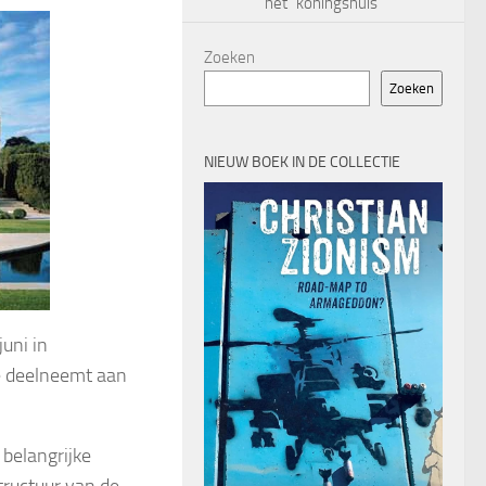
het “koningshuis”
Zoeken
Zoeken
NIEUW BOEK IN DE COLLECTIE
juni in
e deelneemt aan
 belangrijke
tructuur van de