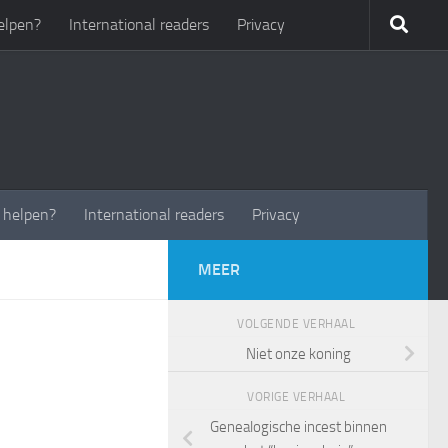
elpen?
International readers
Privacy
t helpen?
International readers
Privacy
MEER
VOLGENDE VERHAAL
Niet onze koning
VORIGE VERHAAL
Genealogische incest binnen