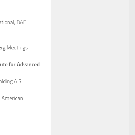
ational, BAE
erg Meetings
tute for Advanced
lding A.S.
, American