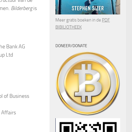
omen.
Bilderberg
is
Meer gratis boeken in de
PDF
BIBILIOTHEEK
che Bank AG
DONEER/DONATE
up Ltd
l of Business
 Affairs