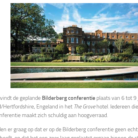
r vindt de geplande
Bilderberg conferentie
plaats van 6 tot 9 
/Hertfordshire, Engeland in het
The Grove
hotel
.
Iedereen di
nferentie maakt zich schuldig aan hoogverraad.
en er graag op dat er op de Bilderberg conferentie geen echt
 heeft, en dat het een zeer laag geplaatst orgaan binnen de s