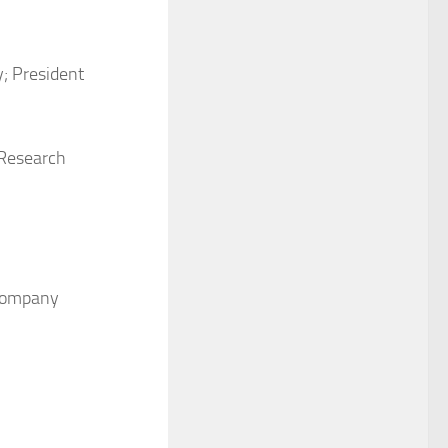
y; President
 Research
Company