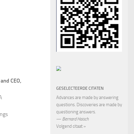
 and CEO,
GESELECTEERDE CITATEN
A
Advances are made by answering
questions. Discoveries are made by
questioning answers.
ings
—
Bernard Haisch
Volgend citaat »