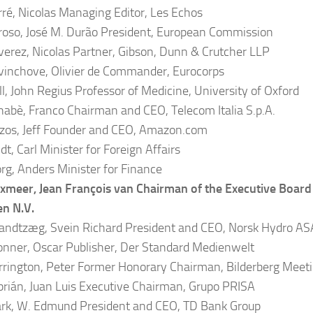
ré, Nicolas Managing Editor, Les Echos
roso, José M. Durão President, European Commission
erez, Nicolas Partner, Gibson, Dunn & Crutcher LLP
inchove, Olivier de Commander, Eurocorps
l, John Regius Professor of Medicine, University of Oxford
nabè, Franco Chairman and CEO, Telecom Italia S.p.A.
os, Jeff Founder and CEO, Amazon.com
t, Carl Minister for Foreign Affairs
g, Anders Minister for Finance
meer, Jean François van Chairman of the Executive Board
n N.V.
ndtzæg, Svein Richard President and CEO, Norsk Hydro AS
nner, Oscar Publisher, Der Standard Medienwelt
rington, Peter Former Honorary Chairman, Bilderberg Meet
rián, Juan Luis Executive Chairman, Grupo PRISA
rk, W. Edmund President and CEO, TD Bank Group