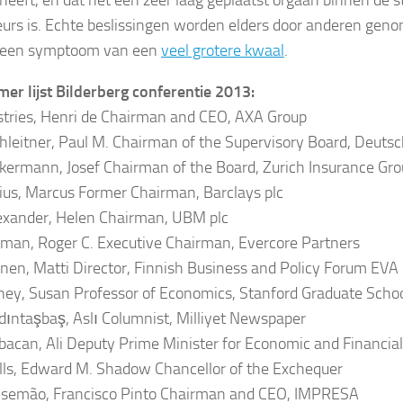
eurs is. Echte beslissingen worden elders door anderen gen
s een symptoom van een
veel grotere kwaal
.
er lijst Bilderberg conferentie 2013:
tries, Henri de Chairman and CEO, AXA Group
leitner, Paul M. Chairman of the Supervisory Board, Deuts
ermann, Josef Chairman of the Board, Zurich Insurance Gro
us, Marcus Former Chairman, Barclays plc
xander, Helen Chairman, UBM plc
man, Roger C. Executive Chairman, Evercore Partners
nen, Matti Director, Finnish Business and Policy Forum EVA
ey, Susan Professor of Economics, Stanford Graduate Schoo
ıntaşbaş, Aslı Columnist, Milliyet Newspaper
acan, Ali Deputy Prime Minister for Economic and Financial
ls, Edward M. Shadow Chancellor of the Exchequer
lsemão, Francisco Pinto Chairman and CEO, IMPRESA