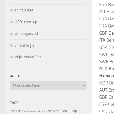
FRA Bar
spiritualiteit
INT Bar
FRA Bav
UFO cover-up
FRA Bav
GBR Bel
Uncategorized
ITA Ber
vrije energie
USA Bez
SWE Bild
Vrije Wereld Ops
SWE Bor
NLD Box
Heineke
ARCHIEF
NOR Bra
Archief
AUT Bro
GBR Car
TAGS
ESP Ceb
bewustzijn
CAN Cla
banken
2012
911
anti-zwaartekracht