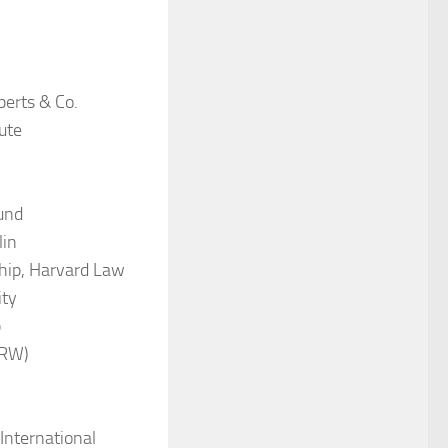
erts & Co.
ute
und
lin
hip, Harvard Law
ity
p
NRW)
International