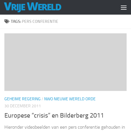
Doorgaan naar inhoud
TAGS:
PERS CONFERENTIE
GEHEIME REGERING
/
NWO NIEUWE WERELD ORDE
30 DECEMBER 2011
Europese “crisis” en Bilderberg 2011
Hieronder videobeelden van een pers conferentie gehouden in