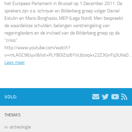
het Europees Parlement in Brussel op 1 December 2011. De
sprekers zijn o.a. schrijver en Bilderberg groep volger Daniel
Estulin en Mario Borghezio, MEP (Lega Nord). Men bespreekt
de waardeloze schulden, belangen verstrengeling van
regeringleiders en de invloed van de Bilderberg groep op de
“crisis”.
http://www.youtube.com/watch?
v=mLAGC96JyvI&list=PLYB0IZsz6YVUjlzoq4x22Z3GnFq3UIIeD…
Lees meer
VOLG:
THEMA’S
archeologie