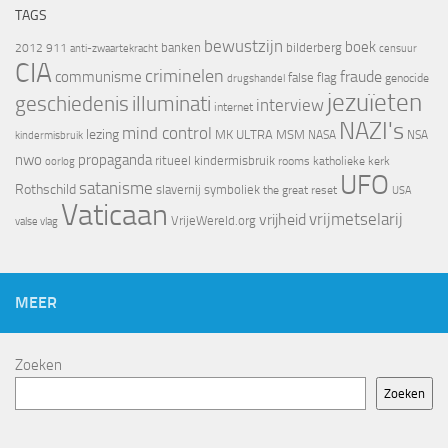
TAGS
bewustzijn
boek
banken
bilderberg
2012
911
censuur
anti-zwaartekracht
CIA
criminelen
fraude
communisme
false flag
genocide
drugshandel
jezuïeten
geschiedenis
illuminati
interview
internet
NAZI's
mind control
lezing
MK ULTRA
MSM
NASA
NSA
kindermisbruik
nwo
propaganda
ritueel kindermisbruik
oorlog
rooms katholieke kerk
UFO
satanisme
Rothschild
slavernij
symboliek
the great reset
USA
Vaticaan
vrijheid
vrijmetselarij
VrijeWereld.org
valse vlag
MEER
Zoeken
Zoeken