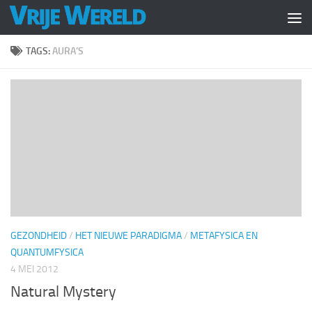
Doorgaan naar inhoud
TAGS:
AURA’S
GEZONDHEID
/
HET NIEUWE PARADIGMA
/
METAFYSICA EN
QUANTUMFYSICA
4 MEI 2012
Natural Mystery