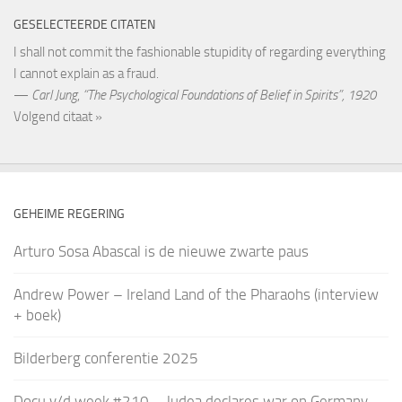
GESELECTEERDE CITATEN
I shall not commit the fashionable stupidity of regarding everything
I cannot explain as a fraud.
—
Carl Jung
,
“The Psychological Foundations of Belief in Spirits”, 1920
Volgend citaat »
GEHEIME REGERING
Arturo Sosa Abascal is de nieuwe zwarte paus
Andrew Power – Ireland Land of the Pharaohs (interview
+ boek)
Bilderberg conferentie 2025
Docu v/d week #210 – Judea declares war on Germany