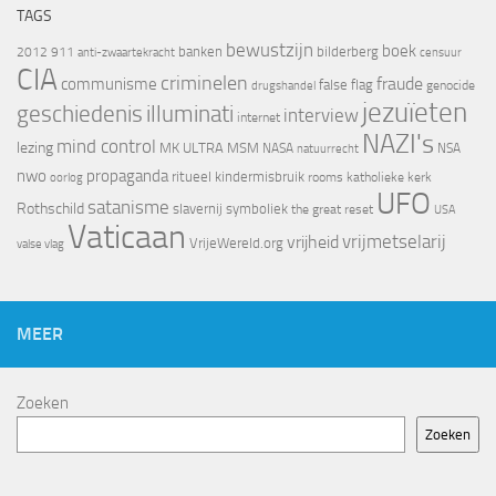
TAGS
bewustzijn
boek
banken
bilderberg
2012
911
censuur
anti-zwaartekracht
CIA
criminelen
fraude
communisme
false flag
genocide
drugshandel
jezuïeten
geschiedenis
illuminati
interview
internet
NAZI's
mind control
lezing
MK ULTRA
MSM
NASA
NSA
natuurrecht
nwo
propaganda
ritueel kindermisbruik
oorlog
rooms katholieke kerk
UFO
satanisme
Rothschild
slavernij
symboliek
the great reset
USA
Vaticaan
vrijheid
vrijmetselarij
VrijeWereld.org
valse vlag
MEER
Zoeken
Zoeken