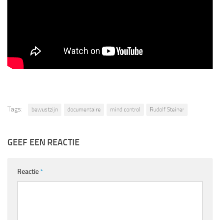
Tags:
bewustzijn
documentaire
mind control
Rudolf Steiner
GEEF EEN REACTIE
Reactie
*