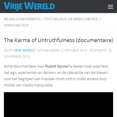
Doorgaan naar inhoud
MEDIA DISINFORMATIE
/
PSYCHOLOGIE EN MIND CONTROL
/
SPIRITUALITEIT
The Karma of Untruthfulness (documentaire)
DOOR
VRIJE WERELD
· GEPUBLICEERD
22 OKTOBER 2012
· GEÜPDATET
16
NOVEMBER 2013
Korte documentaire over
Rudolf Steiner’s
ideeen over waarheid,
het ego, waarnemen en denken, en de relevantie van die ideeen
voor het begrijpen van massale mind control onder andere door
middel van media manipulatie.