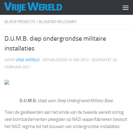
Doorgaan naar inhoud
BLACK PROJECTS
/
BLIJVEND RELEVANT
D.U.M.B. diep ondergrondse militaire
installaties
DOOR
VRIJE WERELD
· GEPUBLICEERD
24 MEI 2012
· GEÜPDATET
26
FEBRUARI 2021
D.U.M.B.
staat voor
Deep Underground Military Base
.
Toen de geallieerden aan het einde van de tweede wereld oorlog
veel bombardementen pleegden op NAZI wapenfabrieken besloot
het NAZI regime tot het bouwen van ondergrondse installaties.