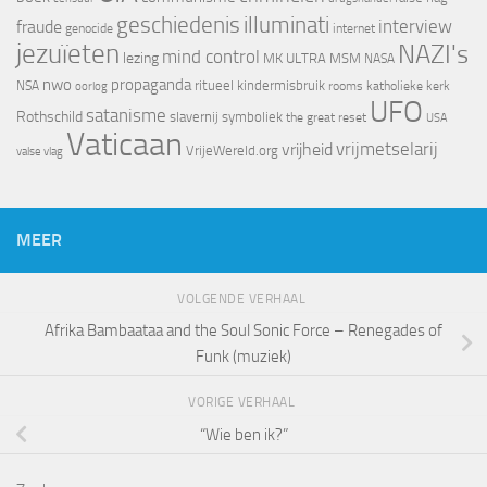
geschiedenis
illuminati
interview
fraude
genocide
internet
jezuïeten
NAZI's
mind control
lezing
MK ULTRA
MSM
NASA
nwo
propaganda
ritueel kindermisbruik
NSA
oorlog
rooms katholieke kerk
UFO
satanisme
Rothschild
slavernij
symboliek
the great reset
USA
Vaticaan
vrijheid
vrijmetselarij
VrijeWereld.org
valse vlag
MEER
VOLGENDE VERHAAL
Afrika Bambaataa and the Soul Sonic Force – Renegades of
Funk (muziek)
VORIGE VERHAAL
“Wie ben ik?”