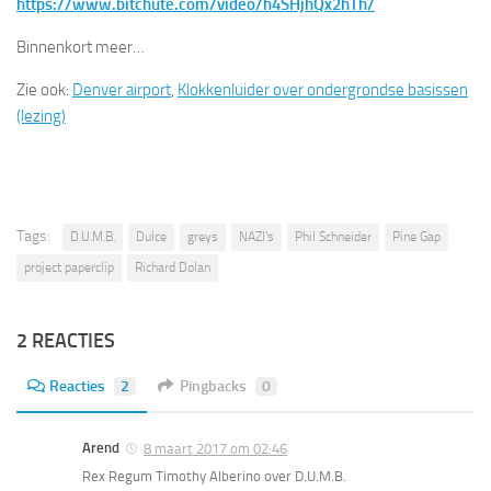
https://www.bitchute.com/video/h4SHjhQx2hTh/
Binnenkort meer…
Zie ook:
Denver airport
,
Klokkenluider over ondergrondse basissen
(lezing)
Tags:
D.U.M.B.
Dulce
greys
NAZI's
Phil Schneider
Pine Gap
project paperclip
Richard Dolan
2 REACTIES
Reacties
2
Pingbacks
0
Arend
8 maart 2017 om 02:46
Rex Regum Timothy Alberino over D.U.M.B.