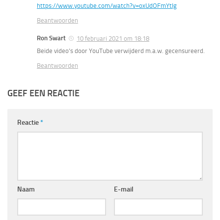
https://www.youtube.com/watch?v=oxUdOFmYtIg
Beantwoorden
Ron Swart
10 februari 2021 om 18:18
Beide video’s door YouTube verwijderd m.a.w. gecensureerd.
Beantwoorden
GEEF EEN REACTIE
Reactie
*
Naam
E-mail