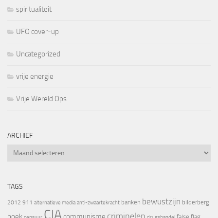
spiritualiteit
UFO cover-up
Uncategorized
vrije energie
Vrije Wereld Ops
ARCHIEF
Archief
TAGS
bewustzijn
banken
bilderberg
2012
911
alternatieve media
anti-zwaartekracht
CIA
criminelen
boek
communisme
false flag
censuur
drugshandel