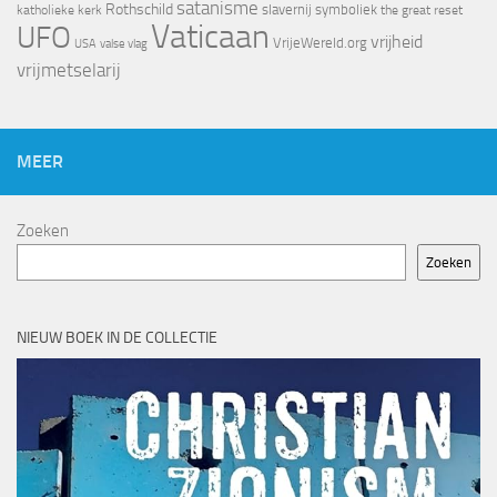
satanisme
Rothschild
slavernij
symboliek
katholieke kerk
the great reset
Vaticaan
UFO
vrijheid
VrijeWereld.org
valse vlag
USA
vrijmetselarij
MEER
Zoeken
Zoeken
NIEUW BOEK IN DE COLLECTIE