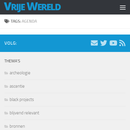
Doorgaan naar inhoud
TAGS:
AGENDA
VOLG:
THEMA’S
archeologie
ascentie
black projects
blijvend relevant
bronnen