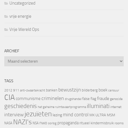
Uncategorized
vrije energie
Vrije Wereld Ops
ARCHIEF
Archief
TAGS
bewustzijn
boek
banken
bilderberg
2012
911
censuur
anti-zwaartekracht
CIA
criminelen
fraude
communisme
false flag
genocide
drugshandel
geschiedenis
illuminati
internet
het geheime ruimtevaartprogramma
jezuïeten
interview
mind control
lezing
MK ULTRA
MSM
NAZI's
nwo
propaganda
ritueel kindermisbruik
NASA
NSA
oorlog
rooms