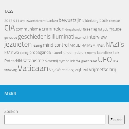
TAGS
bewustzijn
boek
banken
bilderberg
2012
911
censuur
anti-zwaartekracht
CIA
criminelen
fraude
communisme
false flag
drugshandel
fiat geld
geschiedenis
illuminati
interview
genocide
internet
jezuïeten
NAZI's
mind control
lezing
MK ULTRA
MSM
NASA
nwo
propaganda
ritueel kindermisbruik
NSA
oorlog
rooms katholieke kerk
UFO
satanisme
Rothschild
slavernij
symboliek
the great reset
USA
Vaticaan
vrijheid
vrijmetselarij
VrijeWereld.org
valse vlag
MEER
Zoeken
Zoeken