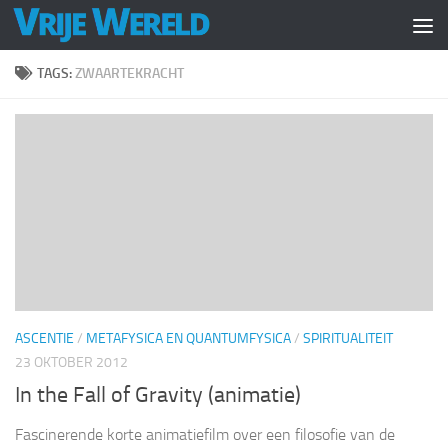
Doorgaan naar inhoud
TAGS:
ZWAARTEKRACHT
ASCENTIE
/
METAFYSICA EN QUANTUMFYSICA
/
SPIRITUALITEIT
23 OKTOBER 2012
In the Fall of Gravity (animatie)
Fascinerende korte animatiefilm over een filosofie van de