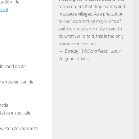
aald in de
follow orders that drop bombs and
trol
.
massacre villages. As a precaution
to ever committing major acts of
evil it is our solemn duty never to
do what we’re told, this is the only
way we can be sure.”
—
Banksy
,
“Wall and Piece”, 2007
Volgend citaat »
invloed op de
n en zeilen van de
ctie.
atus en sociale
 wisten zo vaak al te