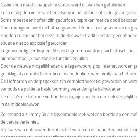
Gezien hun maatschappelijke status werd dit van hen getolereerd.
Toch eindigden velen van hen alsnog in het dolhuis of in de gevangenis.
Soms moest een hofnar zijn gedurfde uitspraken met de dood bekopen
Door menigeen werd de hofnar gevreesd door zijn uitspraken en de gev
Hadden ze aan het hof deze middeleeuwse traditie echter gecontinuee
situatie niet zo explosief geworden .
Tegenwoordig verdwijnen dit soort figureren vaak in psychiatrisch inri
hierdoor moeilijk hun sociale functie vervullen.
Door de nieuwe mogelijkheden die tegenwoordig op internet worden 
gelukkig als complottheoretici of waandenkers weer vrolijk aan het wer
De Hofnarren en dorpsgekken zijn complottheoretici geworden en weten
vanouds de politieke besluitvorming weer danig te beïnvloeden..
De risico’s die hiermee verbonden zijn, zijn voor hen dan ook vergelijkb
in de middeleeuwen.
Zo iemand als Jimmy Savile bijvoorbeeld leek wel een beetje op een ho
de verste verte niet.
In plaats van opbouwende kritiek te leveren op de handel en wandel va