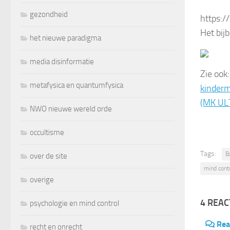
gezondheid
https:
Het bij
het nieuwe paradigma
media disinformatie
Zie ook
metafysica en quantumfysica
kinderm
(MK ULT
NWO nieuwe wereld orde
occultisme
Tags:
B
over de site
mind cont
overige
4 REAC
psychologie en mind control
Rea
recht en onrecht