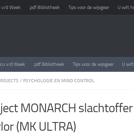
 v/d Week
.pdf Bibliotheek
Tips voor de wijsgeer
U wilt h
cu v/d Week
.pdf Bibliotheek
Tips voor de wijsgeer
U wil
PROJECTS
/
PSYCHOLOGIE EN MIND CONTROL
ject MONARCH slachtoffer 
lor (MK ULTRA)