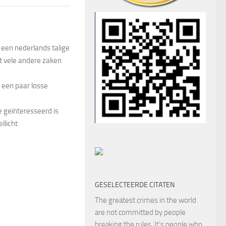
s een nederlands talige
t vele andere zaken
 een paar losse
 geïnteresseerd is
llicht
GESELECTEERDE CITATEN
The greatest crimes in the world
are not committed by people
breaking the rules. It’s people who