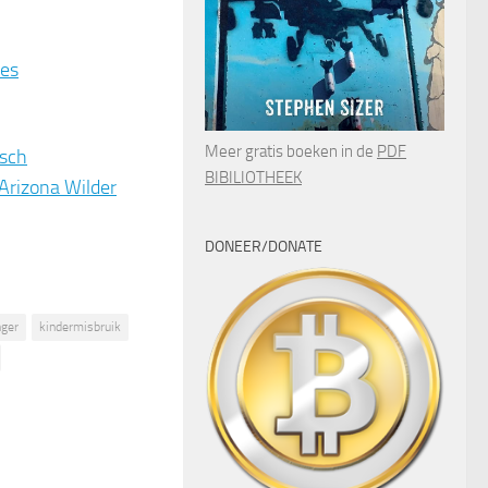
ies
Meer gratis boeken in de
PDF
isch
BIBILIOTHEEK
Arizona Wilder
DONEER/DONATE
nger
kindermisbruik