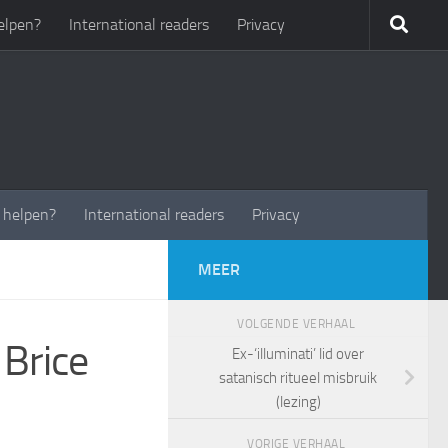
elpen?
International readers
Privacy
t helpen?
International readers
Privacy
MEER
VOLGENDE VERHAAL
Brice
Ex-‘illuminati’ lid over
satanisch ritueel misbruik
(lezing)
VORIGE VERHAAL