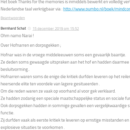
Het boek Thanks for the memories is inmiddels bewerkt en volledig vert
Nederlandse taal verkrijgbaar via :
http://www.pumbo.nl/boek/mindcon
Beantwoorden
Bernhard Schat
15 december 2019 om 15:52
Ohm namo Narai !
Over Hofnarren en dorpsgekken ;
Hofnar was in de vroege middeleeuwen soms een gevaarlijk baantje.
Ze deden soms gewaagde uitspraken aan het hof en hadden daarmee 
besluitvorming..
Hofnarren waren soms de enige die kritiek durfden leveren op het reile
heersende elite ten voordele van lagere gesitueerden .
Om die reden waren ze vaak op voorhand al voor gek verklaard.
Ze hadden zodanig een speciale maatschappelijke status en sociale fun
Ook dorpsgekken hadden in sommige gevallen een vergelijkwaardige st
functie.
Zij durfden vaak als eerste kritiek te leveren op ernstige misstanden en
explosieve situaties te voorkomen .