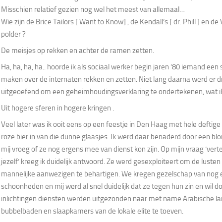
Misschien relatief gezien nog wel het meest van allemaal…
Wie zijn de Brice Tailors [ Want to Know] , de Kendall’s [ dr. Phill ] en de V
polder ?
De meisjes op rekken en achter de ramen zetten.
Ha, ha, ha, ha.. hoorde ik als sociaal werker begin jaren ’80 iemand ee
maken over de internaten rekken en zetten. Niet lang daarna werd er d
uitgeoefend om een geheimhoudingsverklaring te ondertekenen, wat ik
Uit hogere sferen in hogere kringen .
Veel later was ik ooit eens op een feestje in Den Haag met hele deftig
roze bier in van die dunne glaasjes. Ik werd daar benaderd door een bl
mij vroeg of ze nog ergens mee van dienst kon zijn. Op mijn vraag ‘ver
jezelf’ kreeg ik duidelijk antwoord. Ze werd gesexploiteert om de lusten
mannelijke aanwezigen te behartigen. We kregen gezelschap van nog 
schoonheden en mij werd al snel duidelijk dat ze tegen hun zin en wil 
inlichtingen diensten werden uitgezonden naar met name Arabische la
bubbelbaden en slaapkamers van de lokale elite te toeven.