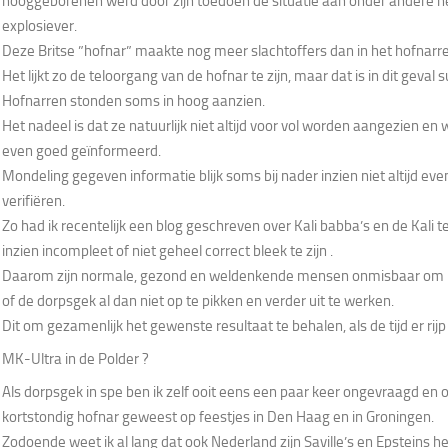
hooggeborenen werd door zijn toedoen de situatie aan onder andere h
explosiever.
Deze Britse ”hofnar” maakte nog meer slachtoffers dan in het hofnarr
Het lijkt zo de teloorgang van de hofnar te zijn, maar dat is in dit geval s
Hofnarren stonden soms in hoog aanzien.
Het nadeel is dat ze natuurlijk niet altijd voor vol worden aangezien en 
even goed geïnformeerd.
Mondeling gegeven informatie blijk soms bij nader inzien niet altijd even
verifiëren.
Zo had ik recentelijk een blog geschreven over Kali babba’s en de Kali t
inzien incompleet of niet geheel correct bleek te zijn .
Daarom zijn normale, gezond en weldenkende mensen onmisbaar om h
of de dorpsgek al dan niet op te pikken en verder uit te werken.
Dit om gezamenlijk het gewenste resultaat te behalen, als de tijd er rijp 
MK-Ultra in de Polder ?
Als dorpsgek in spe ben ik zelf ooit eens een paar keer ongevraagd en
kortstondig hofnar geweest op feestjes in Den Haag en in Groningen.
Zodoende weet ik al lang dat ook Nederland zijn Saville’s en Epsteins he