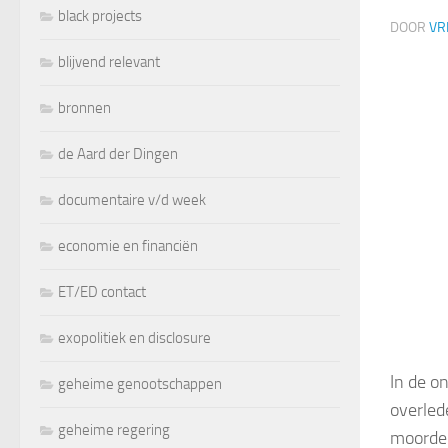
black projects
DOOR
VR
blijvend relevant
bronnen
de Aard der Dingen
documentaire v/d week
economie en financiën
ET/ED contact
exopolitiek en disclosure
In de o
geheime genootschappen
overled
geheime regering
moord