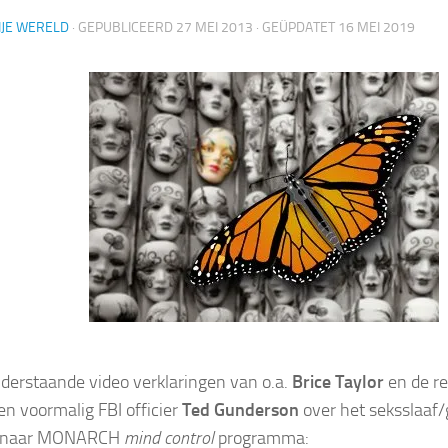
IJE WERELD
· GEPUBLICEERD
27 MEI 2013
· GEÜPDATET
16 MEI 2019
nderstaande video verklaringen van o.a.
Brice Taylor
en de re
en voormalig FBI officier
Ted Gunderson
over het seksslaa
enaar MONARCH
mind control
programma: