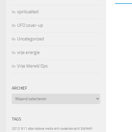
spiritualiteit
UFO cover-up
Uncategorized
vrije energie
Vrije Wereld Ops
ARCHIEF
Archief
TAGS
banken
2012
911
alternatieve media
anti-zwaartekracht