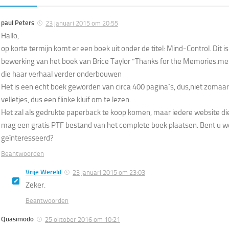
paul Peters
23 januari 2015 om 20:55
Hallo,
op korte termijn komt er een boek uit onder de titel: Mind-Control. Dit i
bewerking van het boek van Brice Taylor “Thanks for the Memories.me
die haar verhaal verder onderbouwen
Het is een echt boek geworden van circa 400 pagina`s, dus,niet zomaar
velletjes, dus een flinke kluif om te lezen.
Het zal als gedrukte paperback te koop komen, maar iedere website die
mag een gratis PTF bestand van het complete boek plaatsen. Bent u we
geïnteresseerd?
Beantwoorden
Vrije Wereld
23 januari 2015 om 23:03
Zeker.
Beantwoorden
Quasimodo
25 oktober 2016 om 10:21