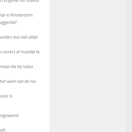
et Engelse hof steeds
etje in Amsterdam.
uggestief .
worden dus niet altijd
 correct of moeilijk te
empel die bij nader
et werk van de nar
voor is.
 ongewenst
eft.