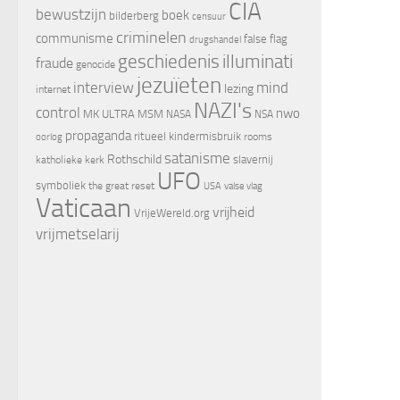
CIA
bewustzijn
boek
bilderberg
censuur
criminelen
communisme
false flag
drugshandel
geschiedenis
illuminati
fraude
genocide
jezuïeten
interview
mind
lezing
internet
NAZI's
control
nwo
MK ULTRA
MSM
NASA
NSA
propaganda
ritueel kindermisbruik
oorlog
rooms
satanisme
Rothschild
slavernij
katholieke kerk
UFO
symboliek
the great reset
valse vlag
USA
Vaticaan
vrijheid
VrijeWereld.org
vrijmetselarij