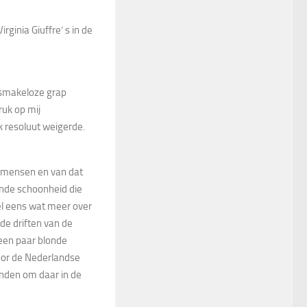
irginia Giuffre’ s in de
n smakeloze grap
ruk op mij
 resoluut weigerde.
e mensen en van dat
onde schoonheid die
tel eens wat meer over
 de driften van de
een paar blonde
door de Nederlandse
nden om daar in de