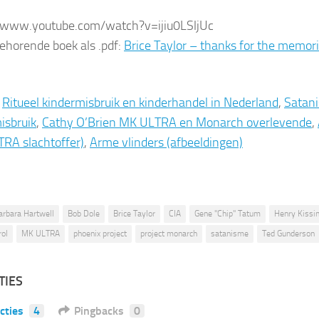
//www.youtube.com/watch?v=ijiu0LSljUc
behorende boek als .pdf:
Brice Taylor – thanks for the memor
:
Ritueel kindermisbruik en kinderhandel in Nederland
,
Satan
isbruik
,
Cathy O’Brien MK ULTRA en Monarch overlevende
,
RA slachtoffer)
,
Arme vlinders (afbeeldingen)
arbara Hartwell
Bob Dole
Brice Taylor
CIA
Gene "Chip" Tatum
Henry Kissi
rol
MK ULTRA
phoenix project
project monarch
satanisme
Ted Gunderson
TIES
cties
4
Pingbacks
0