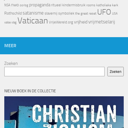
nwo
propaganda
ritueel kindermisbruik
NSA
oorlog
rooms katholieke kerk
UFO
satanisme
Rothschild
slavernij
symboliek
the great reset
USA
Vaticaan
vrijheid
vrijmetselarij
VrijeWereld.org
valse vlag
MEER
Zoeken
Zoeken
NIEUW BOEK IN DE COLLECTIE