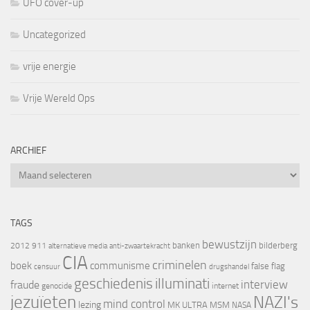
UFO cover-up
Uncategorized
vrije energie
Vrije Wereld Ops
ARCHIEF
Archief
TAGS
bewustzijn
banken
bilderberg
2012
911
alternatieve media
anti-zwaartekracht
CIA
criminelen
boek
communisme
false flag
censuur
drugshandel
geschiedenis
illuminati
interview
fraude
genocide
internet
jezuïeten
NAZI's
mind control
lezing
MK ULTRA
MSM
NASA