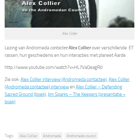
Alex Collier
Lezing van Andromeda
contactee
Alex Collier
over verschillende ET
rassen, hun geschiedenis en hun interacties met planeet Aarde.
http://www.youtube.com/watch?v=HL7VaQeagR0
Zie ook:
Alex Collier interview (Andromeda contactee)
,
Alex Collier
(Andromeda contactee) interview
en
Alex Collier – Defending
Sacred Ground (boek)
,
Jim Sparks – The Keepers (presentatie +
boek)
Tags:
Alex Collier
Andromeda
Andromeda council