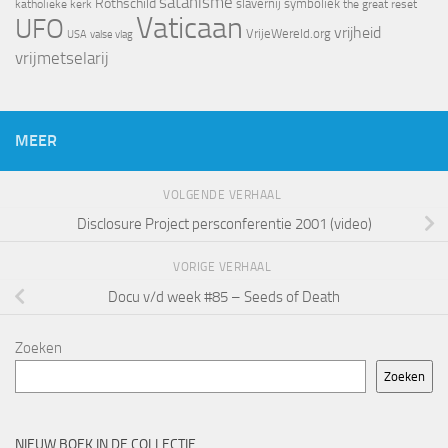
satanisme
Rothschild
slavernij
symboliek
katholieke kerk
the great reset
Vaticaan
UFO
vrijheid
VrijeWereld.org
valse vlag
USA
vrijmetselarij
MEER
VOLGENDE VERHAAL
Disclosure Project persconferentie 2001 (video)
VORIGE VERHAAL
Docu v/d week #85 – Seeds of Death
Zoeken
Zoeken
NIEUW BOEK IN DE COLLECTIE