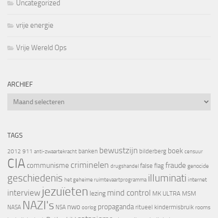
Uncategorized
vrije energie
Vrije Wereld Ops
ARCHIEF
Archief
TAGS
bewustzijn
boek
banken
bilderberg
2012
911
censuur
anti-zwaartekracht
CIA
criminelen
fraude
communisme
false flag
genocide
drugshandel
geschiedenis
illuminati
internet
het geheime ruimtevaartprogramma
jezuïeten
interview
mind control
lezing
MK ULTRA
MSM
NAZI's
nwo
propaganda
ritueel kindermisbruik
NASA
NSA
oorlog
rooms