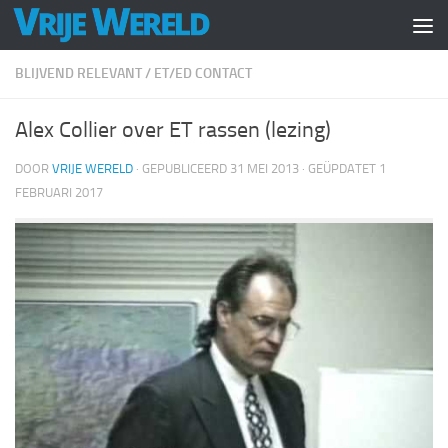
Doorgaan naar inhoud
BLIJVEND RELEVANT
/
ET/ED CONTACT
Alex Collier over ET rassen (lezing)
DOOR
VRIJE WERELD
· GEPUBLICEERD
31 MEI 2013
· GEÜPDATET
1
FEBRUARI 2017