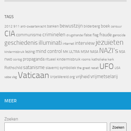
TAGS
bewustzijn
boek
banken
bilderberg
2012
911
censuur
anti-zwaartekracht
CIA
criminelen
fraude
communisme
false flag
genocide
drugshandel
jezuïeten
geschiedenis
illuminati
interview
internet
NAZI's
mind control
lezing
MK ULTRA
MSM
NASA
NSA
kindermisbruik
nwo
propaganda
ritueel kindermisbruik
oorlog
rooms katholieke kerk
UFO
satanisme
Rothschild
slavernij
symboliek
the great reset
USA
Vaticaan
vrijheid
vrijmetselarij
VrijeWereld.org
valse vlag
MEER
Zoeken
Zoeken