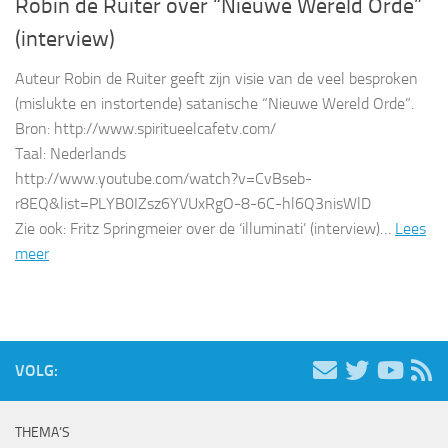
Robin de Ruiter over “Nieuwe Wereld Orde”
(interview)
Auteur Robin de Ruiter geeft zijn visie van de veel besproken
(mislukte en instortende) satanische “Nieuwe Wereld Orde”.
Bron: http://www.spiritueelcafetv.com/
Taal: Nederlands
http://www.youtube.com/watch?v=CvBseb-
r8EQ&list=PLYB0IZsz6YVUxRgO-8-6C-hl6Q3nisWlD
Zie ook: Fritz Springmeier over de ‘illuminati’ (interview)…
Lees
meer
VOLG:
THEMA’S