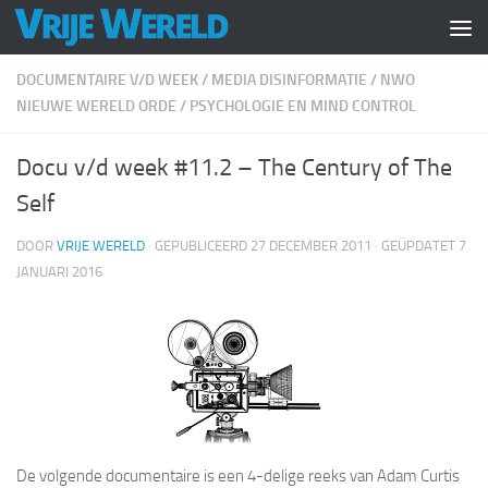
Doorgaan naar inhoud
DOCUMENTAIRE V/D WEEK
/
MEDIA DISINFORMATIE
/
NWO
NIEUWE WERELD ORDE
/
PSYCHOLOGIE EN MIND CONTROL
Docu v/d week #11.2 – The Century of The
Self
DOOR
VRIJE WERELD
· GEPUBLICEERD
27 DECEMBER 2011
· GEÜPDATET
7
JANUARI 2016
De volgende documentaire is een 4-delige reeks van Adam Curtis