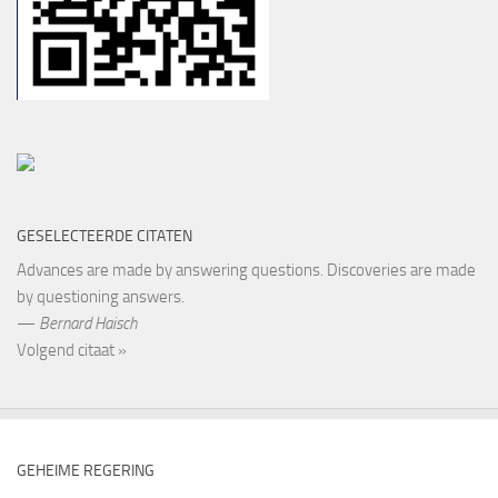
GESELECTEERDE CITATEN
Advances are made by answering questions. Discoveries are made
by questioning answers.
—
Bernard Haisch
Volgend citaat »
GEHEIME REGERING