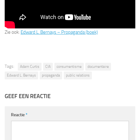
Zie ook:
Edward L. Bernays – Propaganda (boek)
Tags:
Adam Curtis
CIA
consumentisme
documentaire
Edward L. Bernays
propaganda
public relations
GEEF EEN REACTIE
Reactie
*