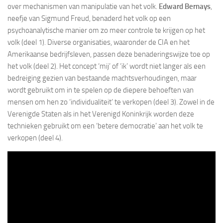
over mechanismen van manipulatie van het volk.
Edward Bernays
,
neefje van Sigmund Freud, benaderd het volk op een
psychoanalytische manier om zo meer controle te krijgen op het
volk (deel 1). Diverse organisaties, waaronder de CIA en het
Amerikaanse bedrijfsleven, passen deze benaderingswijze toe op
het volk (deel 2). Het concept ‘mij’ of ‘ik’ wordt niet langer als een
bedreiging gezien van bestaande machtsverhoudingen, maar
wordt gebruikt om in te spelen op de diepere behoeften van
mensen om hen zo ‘individualiteit’ te verkopen (deel 3). Zowel in de
Verenigde Staten als in het Verenigd Koninkrijk worden deze
technieken gebruikt om een ‘betere democratie’ aan het volk te
verkopen (deel 4).