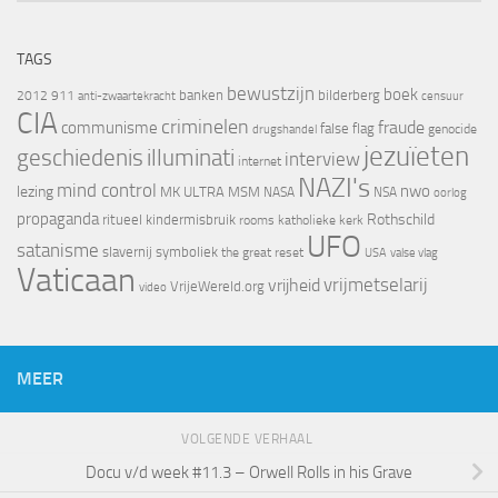
TAGS
bewustzijn
boek
banken
bilderberg
2012
911
censuur
anti-zwaartekracht
CIA
criminelen
fraude
communisme
false flag
genocide
drugshandel
jezuïeten
geschiedenis
illuminati
interview
internet
NAZI's
mind control
nwo
lezing
MK ULTRA
MSM
NASA
NSA
oorlog
propaganda
Rothschild
ritueel kindermisbruik
rooms katholieke kerk
UFO
satanisme
slavernij
symboliek
the great reset
valse vlag
USA
Vaticaan
vrijheid
vrijmetselarij
VrijeWereld.org
video
MEER
VOLGENDE VERHAAL
Docu v/d week #11.3 – Orwell Rolls in his Grave