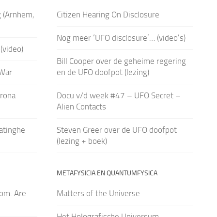
g (Arnhem,
Citizen Hearing On Disclosure
Nog meer ‘UFO disclosure’… (video’s)
(video)
Bill Cooper over de geheime regering
yWar
en de UFO doofpot (lezing)
erona
Docu v/d week #47 – UFO Secret –
Alien Contacts
latinghe
Steven Greer over de UFO doofpot
(lezing + boek)
METAFYSICIA EN QUANTUMFYSICA
om: Are
Matters of the Universe
Het Holografische Universum