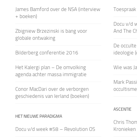
James Bamford over de NSA (interview
Toespraak 
+ boeken)
Docu v/d w
Zbigniew Brzezinski is bang voor
And The C
globale ontwaking
De occulte
Bilderberg conferentie 2016
ideologie 
Het Kalergi plan – De omvolking
Wie was J
agenda achter massa immigratie
Mark Passi
Conor MacDari over de verborgen
occultisme
geschiedenis van Ierland (boeken)
ASCENTIE
HET NIEUWE PARADIGMA
Chris Tho
Docu v/d week #58 – Revolution OS
Kronieken 