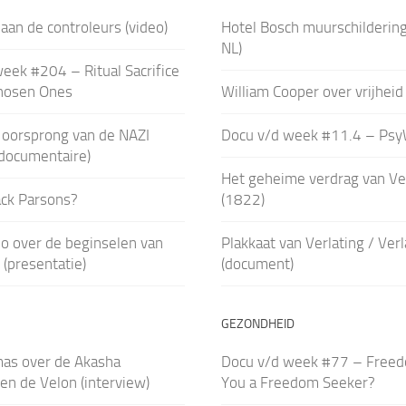
aan de controleurs (video)
Hotel Bosch muurschilderin
NL)
eek #204 – Ritual Sacrifice
hosen Ones
William Cooper over vrijheid 
 oorsprong van de NAZI
Docu v/d week #11.4 – Ps
(documentaire)
Het geheime verdrag van V
ack Parsons?
(1822)
o over de beginselen van
Plakkaat van Verlating / Ver
 (presentatie)
(document)
GEZONDHEID
mas over de Akasha
Docu v/d week #77 – Freed
en de Velon (interview)
You a Freedom Seeker?