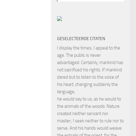
GESELECTEERDE CITATEN
I display the times; I appeal to the
age. The public is never
advantaged. Certainly, mankind has
not sacrificed his rights. If mankind
dared but to listen to the voice of
his heart, changing suddenly the
language,
he would say to us, as he would to
the animals of the woods: Nature
created neither servant nor
master; I seek neither to rule nor to
serve. And his hands would weave
the entrails of the priest, for the