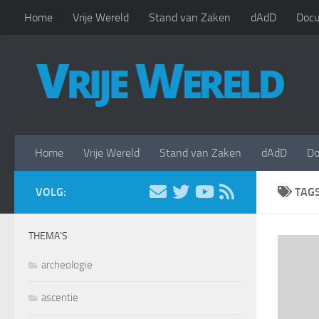
Home
Vrije Wereld
Stand van Zaken
dAdD
Docu
Doorgaan naar inhoud
Home
Vrije Wereld
Stand van Zaken
dAdD
Do
VOLG:
TAG
THEMA’S
archeologie
ascentie