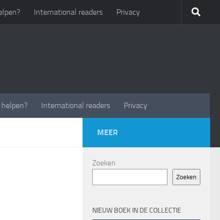
elpen?
International readers
Privacy
t helpen?
International readers
Privacy
MEER
Zoeken
Zoeken
NIEUW BOEK IN DE COLLECTIE