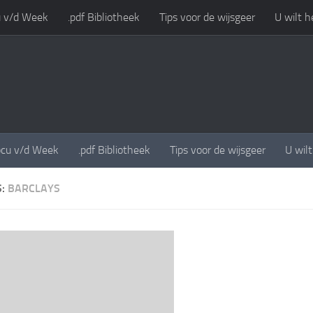
 v/d Week
.pdf Bibliotheek
Tips voor de wijsgeer
U wilt h
cu v/d Week
.pdf Bibliotheek
Tips voor de wijsgeer
U wil
S:
BARCLAYS