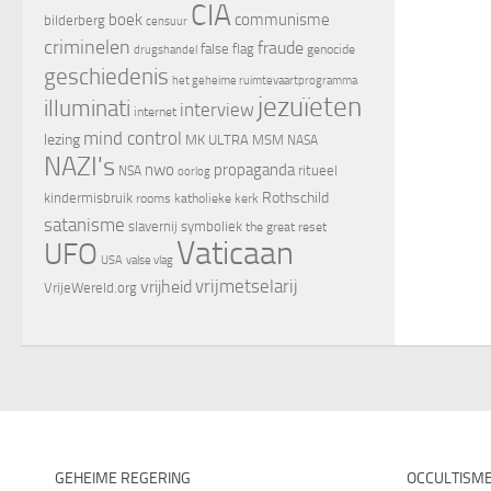
CIA
boek
communisme
bilderberg
censuur
criminelen
fraude
false flag
genocide
drugshandel
geschiedenis
het geheime ruimtevaartprogramma
jezuïeten
illuminati
interview
internet
mind control
lezing
MK ULTRA
MSM
NASA
NAZI's
nwo
propaganda
ritueel
NSA
oorlog
Rothschild
kindermisbruik
rooms katholieke kerk
satanisme
slavernij
symboliek
the great reset
Vaticaan
UFO
valse vlag
USA
vrijheid
vrijmetselarij
VrijeWereld.org
GEHEIME REGERING
OCCULTISM