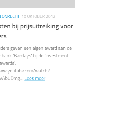
N ONRECHT
10 OKTOBER 2012
sten bij prijsuitreiking voor
ers
uders geven een eigen award aan de
e bank ‘Barclays’ bij de ‘investment
awards’.
www.youtube.com/watch?
qvAbUDmg…
Lees meer