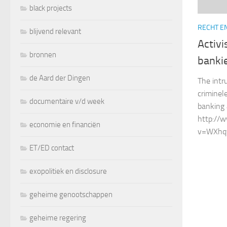
black projects
RECHT E
blijvend relevant
Activi
bronnen
banki
de Aard der Dingen
The intr
criminel
documentaire v/d week
banking 
http://
economie en financiën
v=WXh
ET/ED contact
exopolitiek en disclosure
geheime genootschappen
geheime regering