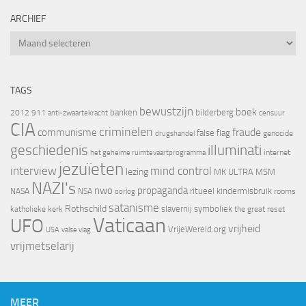
ARCHIEF
Archief
TAGS
bewustzijn
boek
banken
bilderberg
2012
911
censuur
anti-zwaartekracht
CIA
criminelen
fraude
communisme
false flag
genocide
drugshandel
geschiedenis
illuminati
internet
het geheime ruimtevaartprogramma
jezuïeten
interview
mind control
lezing
MK ULTRA
MSM
NAZI's
nwo
propaganda
ritueel kindermisbruik
NASA
NSA
oorlog
rooms
satanisme
Rothschild
slavernij
symboliek
katholieke kerk
the great reset
Vaticaan
UFO
vrijheid
VrijeWereld.org
valse vlag
USA
vrijmetselarij
MEER