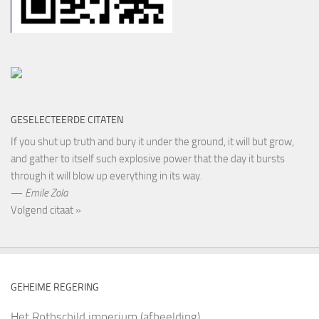
GESELECTEERDE CITATEN
If you shut up truth and bury it under the ground, it will but grow,
and gather to itself such explosive power that the day it bursts
through it will blow up everything in its way.
—
Emile Zola
Volgend citaat »
GEHEIME REGERING
Het Rothschild imperium (afbeelding)