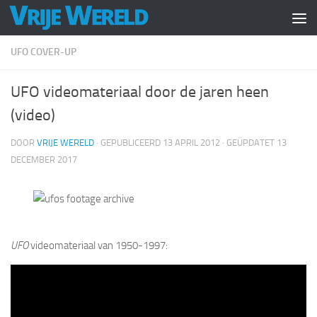
Doorgaan naar inhoud
UFO COVER-UP
UFO videomateriaal door de jaren heen
(video)
DOOR
VRIJE WERELD
· GEPUBLICEERD
13 APRIL 2012
· GEÜPDATET
13
DECEMBER 2017
UFO
videomateriaal van 1950-1997: