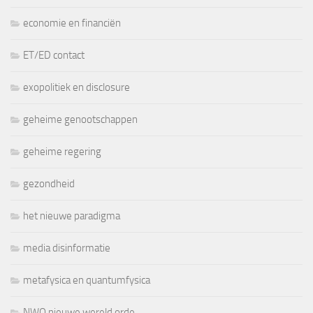
economie en financiën
ET/ED contact
exopolitiek en disclosure
geheime genootschappen
geheime regering
gezondheid
het nieuwe paradigma
media disinformatie
metafysica en quantumfysica
NWO nieuwe wereld orde