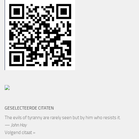
GESELECTEERDE CITATEN
The evils of tyranny are rarely seen but by him who resists it.
—
John Hay
Volgend citaat »