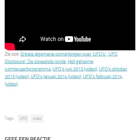
Zie ook:
Enkele algemene opmerkingen over ‘UFO’s’
,
‘UFO
Disclosure’: De zoveelste ronde
,
Het geheime
ruimtevaartprogramma
,
UFO’s juni 2013 (video)
,
UFO’s oktober
2013 (video)
,
UFO’s januari 2014 (video)
,
UFO’s februari 2014
(video)
Tags:
UFO
video
GEEF EEN REACTIE