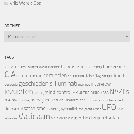
Vrije Wereld Ops
ARCHIEF
Archief
TAGS
bewustzijn
boek
banken
bilderberg
2012
911
censuur
anti-zwaartekracht
CIA
criminelen
fraude
communisme
false flag
drugshandel
fiat geld
geschiedenis
illuminati
interview
genocide
internet
jezuïeten
NAZI's
mind control
lezing
MK ULTRA
MSM
NASA
nwo
propaganda
ritueel kindermisbruik
NSA
oorlog
rooms katholieke kerk
UFO
satanisme
Rothschild
slavernij
symboliek
the great reset
USA
Vaticaan
vrijheid
vrijmetselarij
VrijeWereld.org
valse vlag