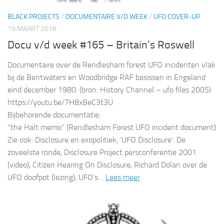
BLACK PROJECTS
/
DOCUMENTAIRE V/D WEEK
/
UFO COVER-UP
19 MAART 2016
Docu v/d week #165 – Britain’s Roswell
Documentaire over de Rendlesham forest UFO incidenten vlak
bij de Bentwaters en Woodbridge RAF basissen in Engeland
eind december 1980. (bron: History Channel – ufo files 2005)
https://youtu.be/7H8xBeC3t3U
Bijbehorende documentatie:
“the Halt memo” (Rendlesham Forest UFO incident document)
Zie ook: Disclosure en exopolitiek, ‘UFO Disclosure’: De
zoveelste ronde, Disclosure Project persconferentie 2001
(video), Citizen Hearing On Disclosure, Richard Dolan over de
UFO doofpot (lezing), UFO’s…
Lees meer