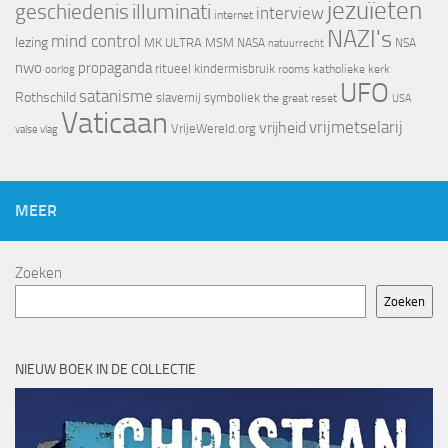
jezuïeten
geschiedenis
illuminati
interview
internet
NAZI's
mind control
lezing
MK ULTRA
MSM
NASA
NSA
natuurrecht
nwo
propaganda
ritueel kindermisbruik
oorlog
rooms katholieke kerk
UFO
satanisme
Rothschild
slavernij
symboliek
the great reset
USA
Vaticaan
vrijheid
vrijmetselarij
VrijeWereld.org
valse vlag
MEER
Zoeken
Zoeken
NIEUW BOEK IN DE COLLECTIE