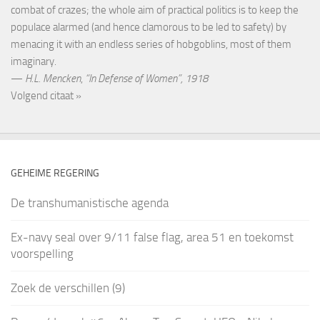
combat of crazes; the whole aim of practical politics is to keep the
populace alarmed (and hence clamorous to be led to safety) by
menacing it with an endless series of hobgoblins, most of them
imaginary.
—
H.L. Mencken
,
“In Defense of Women”, 1918
Volgend citaat »
GEHEIME REGERING
De transhumanistische agenda
Ex-navy seal over 9/11 false flag, area 51 en toekomst
voorspelling
Zoek de verschillen (9)