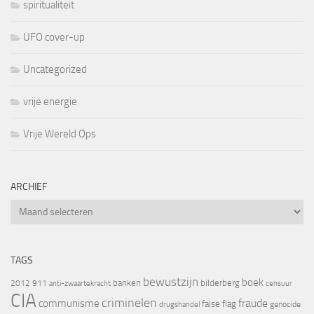
spiritualiteit
UFO cover-up
Uncategorized
vrije energie
Vrije Wereld Ops
ARCHIEF
Archief
TAGS
bewustzijn
boek
banken
bilderberg
2012
911
censuur
anti-zwaartekracht
CIA
criminelen
fraude
communisme
false flag
genocide
drugshandel