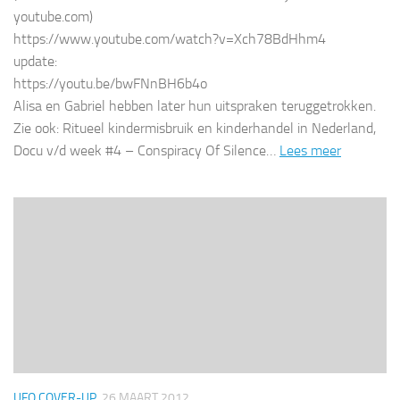
youtube.com)
https://www.youtube.com/watch?v=Xch78BdHhm4
update:
https://youtu.be/bwFNnBH6b4o
Alisa en Gabriel hebben later hun uitspraken teruggetrokken.
Zie ook: Ritueel kindermisbruik en kinderhandel in Nederland,
Docu v/d week #4 – Conspiracy Of Silence…
Lees meer
UFO COVER-UP
26 MAART 2012