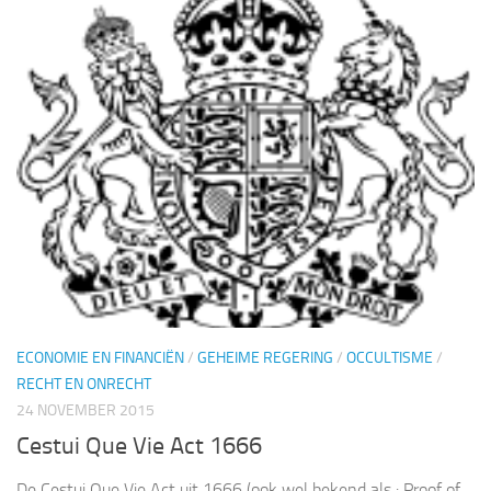
ECONOMIE EN FINANCIËN
/
GEHEIME REGERING
/
OCCULTISME
/
RECHT EN ONRECHT
24 NOVEMBER 2015
Cestui Que Vie Act 1666
De Cestui Que Vie Act uit 1666 (ook wel bekend als : Proof of