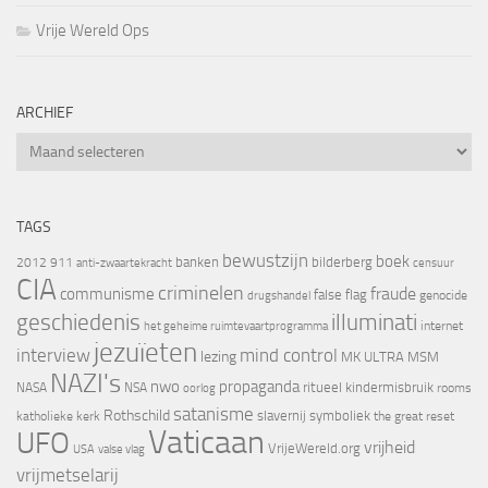
Vrije Wereld Ops
ARCHIEF
Archief
TAGS
bewustzijn
boek
banken
bilderberg
2012
911
censuur
anti-zwaartekracht
CIA
criminelen
fraude
communisme
false flag
genocide
drugshandel
geschiedenis
illuminati
internet
het geheime ruimtevaartprogramma
jezuïeten
interview
mind control
lezing
MK ULTRA
MSM
NAZI's
nwo
propaganda
ritueel kindermisbruik
NASA
NSA
oorlog
rooms
satanisme
Rothschild
slavernij
symboliek
katholieke kerk
the great reset
Vaticaan
UFO
vrijheid
VrijeWereld.org
valse vlag
USA
vrijmetselarij