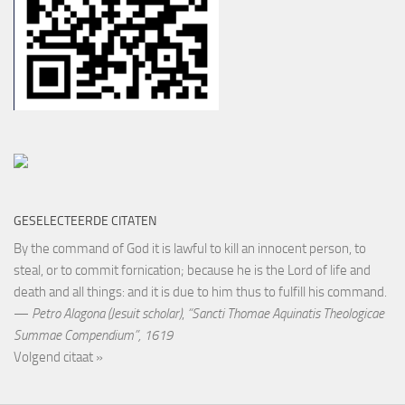
GESELECTEERDE CITATEN
By the command of God it is lawful to kill an innocent person, to
steal, or to commit fornication; because he is the Lord of life and
death and all things: and it is due to him thus to fulfill his command.
—
Petro Alagona (Jesuit scholar)
,
“Sancti Thomae Aquinatis Theologicae
Summae Compendium”, 1619
Volgend citaat »