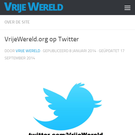
Doorgaan naar inhoud
OVER DE SITE
VrijeWereld.org op Twitter
DOOR
VRIJE WERELD
· GEPUBLICEERD
8 JANUARI 2014
· GEÜPDATET
17
SEPTEMBER 2014