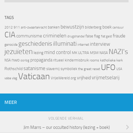
TAGS
bewustzijn
boek
banken
bilderberg
2012
911
censuur
anti-zwaartekracht
CIA
criminelen
fraude
communisme
false flag
drugshandel
fiat geld
geschiedenis
illuminati
interview
genocide
internet
jezuïeten
NAZI's
mind control
lezing
MK ULTRA
MSM
NASA
nwo
propaganda
ritueel kindermisbruik
NSA
oorlog
rooms katholieke kerk
UFO
satanisme
Rothschild
slavernij
symboliek
the great reset
USA
Vaticaan
vrijheid
vrijmetselarij
VrijeWereld.org
valse vlag
MEER
VOLGENDE VERHAAL
Jim Marrs – our occulted history (lezing + boek)