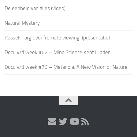
De eenheid van alles (video)
Natural Mystery
Russell Targ over ‘remote viewing’ (presentatie)
Docu v/d week #62 – Mind Science Kept Hidden
Docu v/d week #76 – Metanoia: A New Vision of Nature