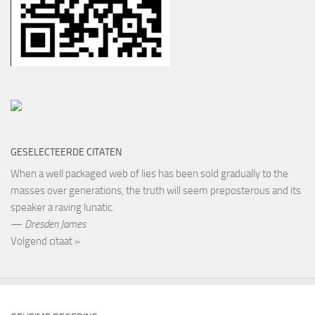
GESELECTEERDE CITATEN
When a well packaged web of lies has been sold gradually to the
masses over generations, the truth will seem preposterous and its
speaker a raving lunatic.
—
Dresden James
Volgend citaat »