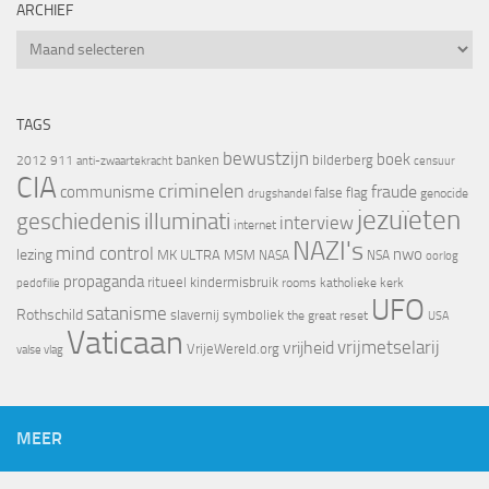
ARCHIEF
Archief
TAGS
bewustzijn
boek
banken
bilderberg
2012
911
censuur
anti-zwaartekracht
CIA
criminelen
fraude
communisme
false flag
genocide
drugshandel
jezuïeten
geschiedenis
illuminati
interview
internet
NAZI's
mind control
nwo
lezing
MK ULTRA
MSM
NASA
NSA
oorlog
propaganda
ritueel kindermisbruik
rooms katholieke kerk
pedofilie
UFO
satanisme
Rothschild
slavernij
symboliek
the great reset
USA
Vaticaan
vrijheid
vrijmetselarij
VrijeWereld.org
valse vlag
MEER