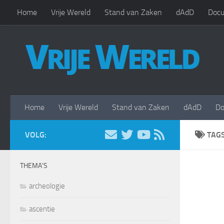
Home
Vrije Wereld
Stand van Zaken
dAdD
Docu
Doorgaan naar inhoud
Home
Vrije Wereld
Stand van Zaken
dAdD
Do
VOLG:
TAG
THEMA’S
archeologie
ascentie