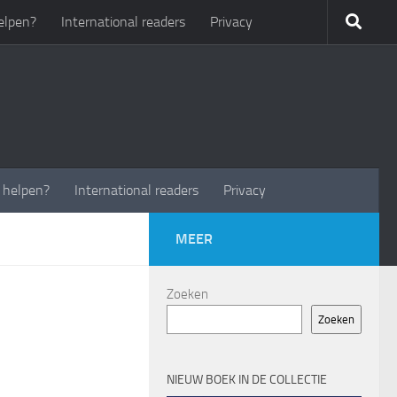
elpen?
International readers
Privacy
t helpen?
International readers
Privacy
MEER
Zoeken
Zoeken
NIEUW BOEK IN DE COLLECTIE