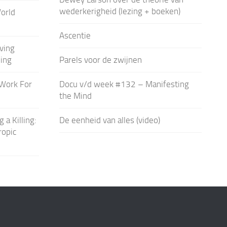
wederkerigheid (lezing + boeken)
orld
Ascentie
ving
ling
Parels voor de zwijnen
 Work For
Docu v/d week #132 – Manifesting
the Mind
a Killing:
De eenheid van alles (video)
ropic