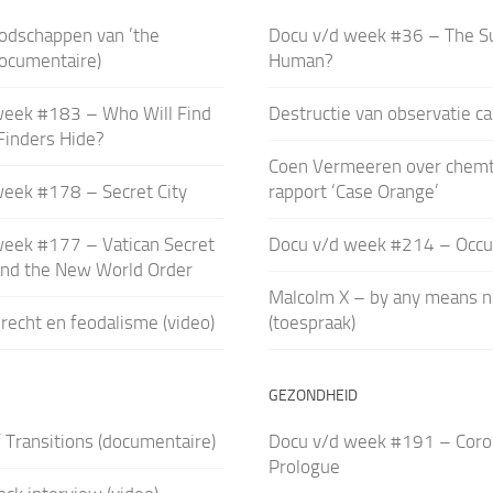
odschappen van ’the
Docu v/d week #36 – The S
documentaire)
Human?
week #183 – Who Will Find
Destructie van observatie c
Finders Hide?
Coen Vermeeren over chemt
week #178 – Secret City
rapport ‘Case Orange’
week #177 – Vatican Secret
Docu v/d week #214 – Occu
and the New World Order
Malcolm X – by any means n
recht en feodalisme (video)
(toespraak)
GEZONDHEID
 Transitions (documentaire)
Docu v/d week #191 – Coro
Prologue