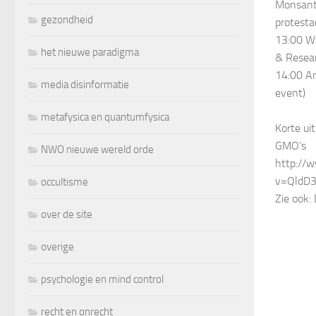
Monsanto
gezondheid
protesta
13:00 W
het nieuwe paradigma
& Resear
14:00 A
media disinformatie
event)
metafysica en quantumfysica
Korte ui
GMO’s
NWO nieuwe wereld orde
http://
v=QldD
occultisme
Zie ook
over de site
overige
psychologie en mind control
recht en onrecht