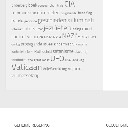
CIA
boek
bilderberg
censuur
chemtrails
criminelen
communisme
false flag
drugshandel
geschiedenis
illuminati
fraude
genocide
jezuïeten
interview
mind
lezing
internet
NAZI's
control
nwo
MK ULTRA
MSM
NASA
NSA
propaganda
ritueel kindermisbruik
oorlog
rooms
satanisme
Rothschild
slavernij
katholieke kerk
UFO
symboliek
the great reset
valse vlag
USA
Vaticaan
vrijheid
VrijeWereld.org
vrijmetselarij
GEHEIME REGERING
OCCULTISM