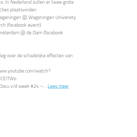
. In Nederland zullen er twee grote
cties plaatsvinden:
ageningen @ Wageningen University
ch (facebook event)
msterdam @ de Dam (facebook
tleg over de schadelijke effecten van
www.youtube.com/watch?
3CEITWo
: Docu v/d week #24 –…
Lees meer