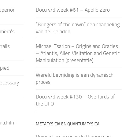
uperior
Docu v/d week #61 – Apollo Zero
“Bringers of the dawn” een channeling
amera’s
van de Pleiaden
rails
Michael Tsarion – Origins and Oracles
– Atlantis, Alien Visitation and Genetic
Manipulation (presentatie)
pied
Wereld bevrijding is een dynamisch
proces
ecessary
Docu v/d week #130 – Overlords of
the UFO
na.Film
METAFYSICIA EN QUANTUMFYSICA
Dewey Larson over de theorie van