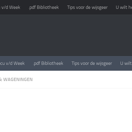
 v/d Week
.pdf Bibliotheek
Tips voor de wijsgeer
U wilt h
cu v/d Week
.pdf Bibliotheek
Tips voor de wijsgeer
U wil
S:
WAGENINGEN