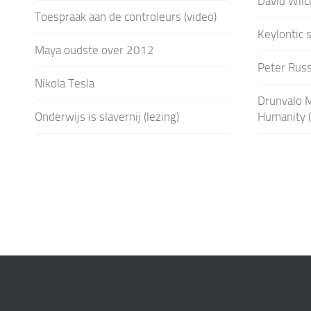
David Wilc
Toespraak aan de controleurs (video)
Keylontic 
Maya oudste over 2012
Peter Russ
Nikola Tesla
Drunvalo M
Onderwijs is slavernij (lezing)
Humanity (