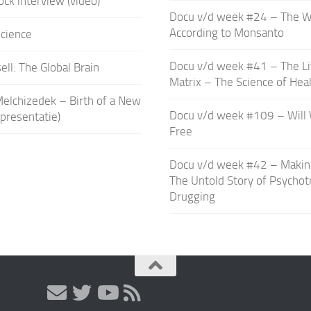
ock interview (video)
Docu v/d week #24 – The W
According to Monsanto
science
Docu v/d week #41 – The Li
ell: The Global Brain
Matrix – The Science of Hea
elchizedek – Birth of a New
Docu v/d week #109 – Will
presentatie)
Free
Docu v/d week #42 – Making 
The Untold Story of Psychot
Drugging