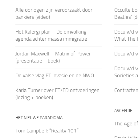
Alle oorlogen zijn veroorzaakt door
Occulte bo
bankiers (video)
Beatles’ (
Het Kalergi plan – De omvolking
Docu v/d 
agenda achter massa immigratie
What The 
Jordan Maxwell – Matrix of Power
Docu v/d 
(presentatie + boek)
Docu v/d 
De valse vlag ET invasie en de NWO
Societies 
Karla Turner over ET/ED ontvoeringen
Contracten
(lezing + boeken)
ASCENTIE
HET NIEUWE PARADIGMA
The Age of
Tom Campbell: “Reality 101”