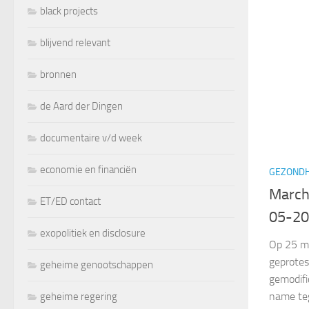
black projects
blijvend relevant
bronnen
de Aard der Dingen
documentaire v/d week
economie en financiën
GEZONDH
March
ET/ED contact
05-20
exopolitiek en disclosure
Op 25 me
geprotes
geheime genootschappen
gemodifi
name teg
geheime regering