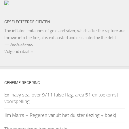
GESELECTEERDE CITATEN
The inflated imitations of gold and silver, which after the rapture are
thrown into the fire, all is exhausted and dissipated by the debt.
—
Nostradamus
Volgend citaat »
GEHEIME REGERING
Ex-navy seal over 9/11 false flag, area 51 en toekomst
voorspelling
Jim Marrs – Regeren vanuit het duister (lezing + boek)
The report from iron mountain