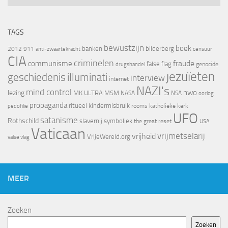
TAGS
bewustzijn
boek
banken
bilderberg
2012
911
censuur
anti-zwaartekracht
CIA
criminelen
fraude
communisme
false flag
genocide
drugshandel
jezuïeten
geschiedenis
illuminati
interview
internet
NAZI's
mind control
nwo
lezing
MK ULTRA
MSM
NASA
NSA
oorlog
propaganda
ritueel kindermisbruik
rooms katholieke kerk
pedofilie
UFO
satanisme
Rothschild
slavernij
symboliek
the great reset
USA
Vaticaan
vrijheid
vrijmetselarij
VrijeWereld.org
valse vlag
MEER
Zoeken
Zoeken