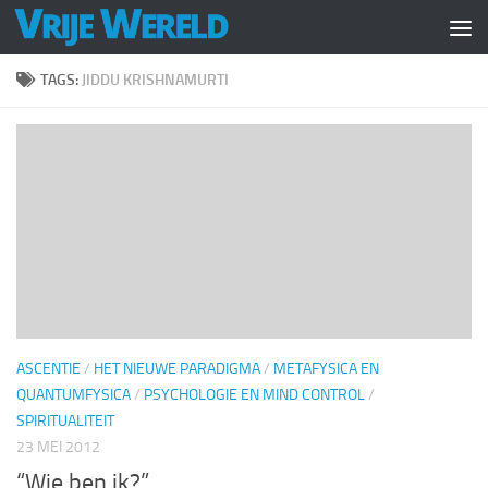
Doorgaan naar inhoud
TAGS:
JIDDU KRISHNAMURTI
ASCENTIE
/
HET NIEUWE PARADIGMA
/
METAFYSICA EN
QUANTUMFYSICA
/
PSYCHOLOGIE EN MIND CONTROL
/
SPIRITUALITEIT
23 MEI 2012
“Wie ben ik?”