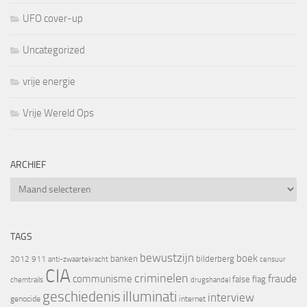
UFO cover-up
Uncategorized
vrije energie
Vrije Wereld Ops
ARCHIEF
Archief
TAGS
bewustzijn
boek
banken
bilderberg
2012
911
censuur
anti-zwaartekracht
CIA
criminelen
fraude
communisme
false flag
chemtrails
drugshandel
geschiedenis
illuminati
interview
genocide
internet