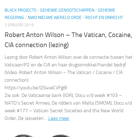
BLACK PROJECTS
/
GEHEIME GENOOTSCHAPPEN
/
GEHEIME
REGERING
/
NWO NIEUWE WERELD ORDE
/
RECHT EN ONRECHT
3 JANUARI 2019
Robert Anton Wilson – The Vatican, Cocaine,
CIA connection (lezing)
Lezing door Robert Anton Wilson over de connectie tussen het
Vaticaan/P2 en de CIA en haar drugssmokkel/handel bedrijf.
(Video: Robert Anton Wilson – The Vatican / Cocaine / CIA
connection)
https://youtu.be/Q54xeCVFg8I
Zie ook: De Vaticaanse bank (IOR), Docu v/d week #103 –
NATO’s Secret Armies, De ridders van Malta (SMOM), Docu v/d
week #177 – Vatican Secret Societies and the New World
Order, De Jezuïeten…
Lees meer