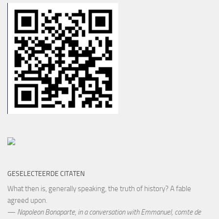
GESELECTEERDE CITATEN
What then is, generally speaking, the truth of history? A fable
agreed upon.
—
Napoleon Bonaparte
,
in a conversation with Emmanuel, comte de