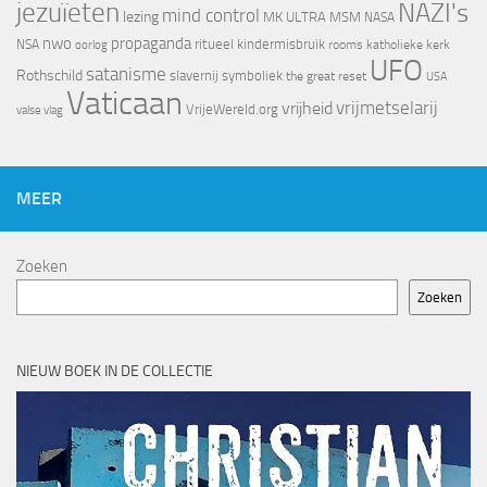
jezuïeten
NAZI's
mind control
lezing
MK ULTRA
MSM
NASA
nwo
propaganda
ritueel kindermisbruik
NSA
oorlog
rooms katholieke kerk
UFO
satanisme
Rothschild
slavernij
symboliek
the great reset
USA
Vaticaan
vrijheid
vrijmetselarij
VrijeWereld.org
valse vlag
MEER
Zoeken
Zoeken
NIEUW BOEK IN DE COLLECTIE