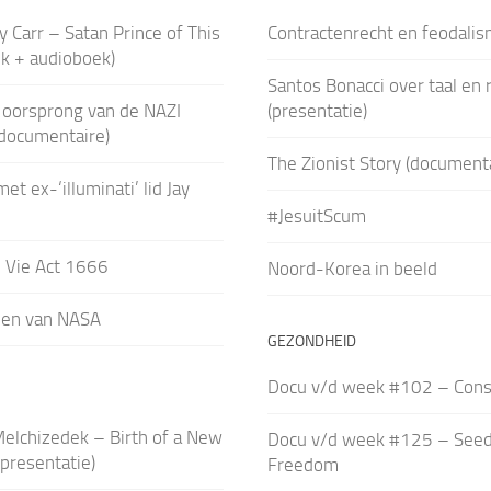
y Carr – Satan Prince of This
Contractenrecht en feodalis
k + audioboek)
Santos Bonacci over taal en 
 oorsprong van de NAZI
(presentatie)
(documentaire)
The Zionist Story (documenta
et ex-‘illuminati’ lid Jay
#JesuitScum
 Vie Act 1666
Noord-Korea in beeld
en van NASA
GEZONDHEID
Docu v/d week #102 – Con
elchizedek – Birth of a New
Docu v/d week #125 – Seed
presentatie)
Freedom