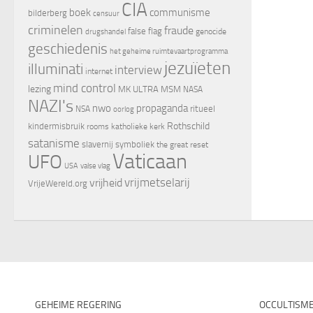
CIA
boek
communisme
bilderberg
censuur
criminelen
fraude
false flag
genocide
drugshandel
geschiedenis
het geheime ruimtevaartprogramma
jezuïeten
illuminati
interview
internet
mind control
lezing
MK ULTRA
MSM
NASA
NAZI's
nwo
propaganda
ritueel
NSA
oorlog
Rothschild
kindermisbruik
rooms katholieke kerk
satanisme
slavernij
symboliek
the great reset
Vaticaan
UFO
valse vlag
USA
vrijheid
vrijmetselarij
VrijeWereld.org
GEHEIME REGERING
OCCULTISM