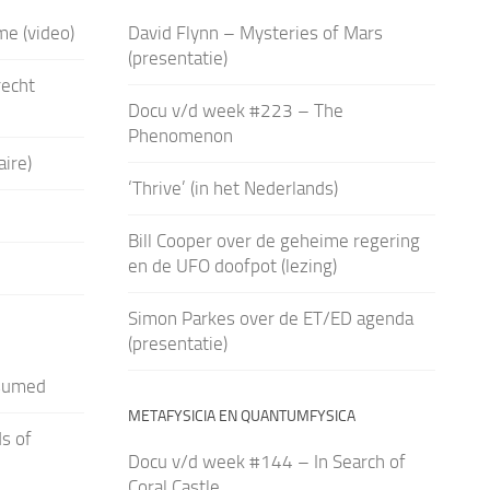
me (video)
David Flynn – Mysteries of Mars
(presentatie)
recht
Docu v/d week #223 – The
Phenomenon
ire)
‘Thrive’ (in het Nederlands)
Bill Cooper over de geheime regering
en de UFO doofpot (lezing)
Simon Parkes over de ET/ED agenda
(presentatie)
sumed
METAFYSICIA EN QUANTUMFYSICA
s of
Docu v/d week #144 – In Search of
Coral Castle