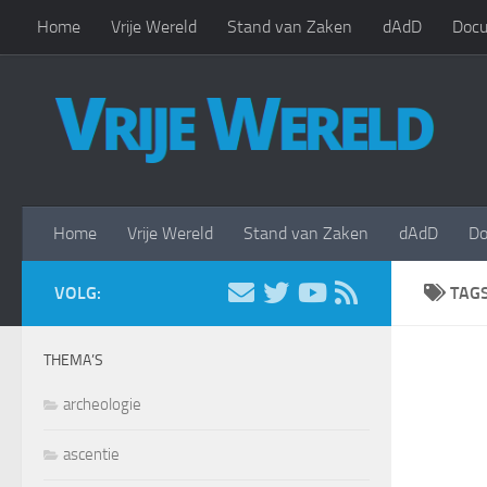
Home
Vrije Wereld
Stand van Zaken
dAdD
Docu
Doorgaan naar inhoud
Home
Vrije Wereld
Stand van Zaken
dAdD
Do
VOLG:
TAG
THEMA’S
archeologie
ascentie