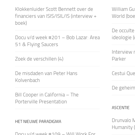
Klokkenluider Scott Bennett over de
William Gu
financiers van ISIS/ISIL/IS (interview +
World (boe
boek)
De occulte
Docu v/d week #201 – Bob Lazar: Area
ideologie 
51 & Flying Saucers
Interview m
Zoek de verschillen (4)
Parker
De misdaden van Peter Hans
Cestui Que
Kolvenbach
De geheim
Bill Cooper in California – The
Porterville Presentation
ASCENTIE
Drunvalo M
HET NIEUWE PARADIGMA
Humanity (
Docu v/d week #109 – Will Work For