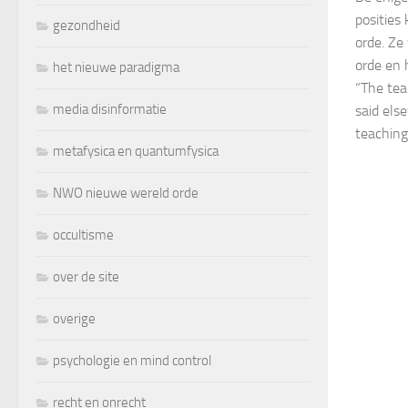
posities
gezondheid
orde. Ze
orde en 
het nieuwe paradigma
“The tea
media disinformatie
said els
teaching
metafysica en quantumfysica
NWO nieuwe wereld orde
occultisme
over de site
overige
psychologie en mind control
recht en onrecht