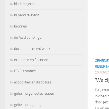
black projects
blijvend relevant
bronnen
de Aard der Dingen
documentaire v/d week
economie en financiën
GEHEIME
REGERIN
ET/ED contact
25 NOVE
‘We zi
exopolitiek en disclosure
De Jezuï
geheime genootschappen
invloed 
door Jez
geheime regering
De enige