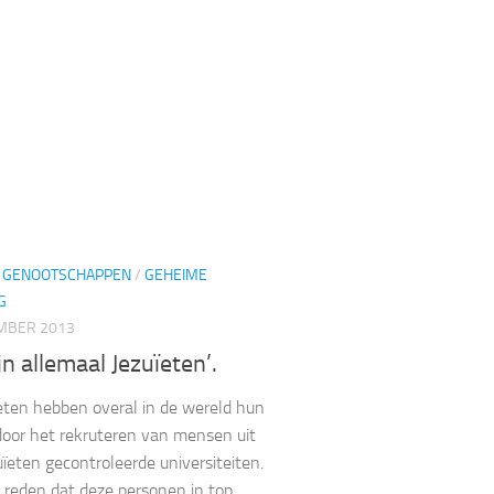
 GENOOTSCHAPPEN
/
GEHEIME
G
MBER 2013
jn allemaal Jezuïeten’.
eten hebben overal in de wereld hun
door het rekruteren van mensen uit
uïeten gecontroleerde universiteiten.
 reden dat deze personen in top