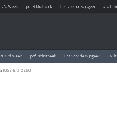
 v/d Week
.pdf Bibliotheek
Tips voor de wijsgeer
U wilt h
cu v/d Week
.pdf Bibliotheek
Tips voor de wijsgeer
U wil
S:
JOSÉ BAROSSO