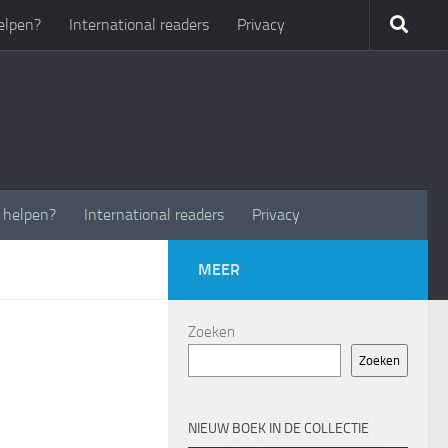
elpen?
International readers
Privacy
t helpen?
International readers
Privacy
MEER
Zoeken
Zoeken
NIEUW BOEK IN DE COLLECTIE