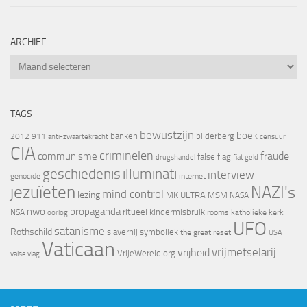
ARCHIEF
Archief
TAGS
bewustzijn
boek
banken
bilderberg
2012
911
censuur
anti-zwaartekracht
CIA
criminelen
fraude
communisme
false flag
drugshandel
fiat geld
geschiedenis
illuminati
interview
genocide
internet
jezuïeten
NAZI's
mind control
lezing
MK ULTRA
MSM
NASA
nwo
propaganda
ritueel kindermisbruik
NSA
oorlog
rooms katholieke kerk
UFO
satanisme
Rothschild
slavernij
symboliek
the great reset
USA
Vaticaan
vrijheid
vrijmetselarij
VrijeWereld.org
valse vlag