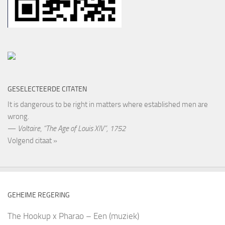
GESELECTEERDE CITATEN
It is dangerous to be right in matters where established men are
wrong.
—
Voltaire
,
“The Age of Louis XIV”, 1752
Volgend citaat »
GEHEIME REGERING
The Hookup x Pharao – Een (muziek)