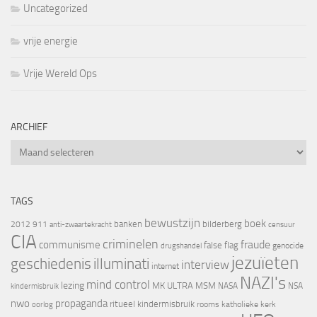
Uncategorized
vrije energie
Vrije Wereld Ops
ARCHIEF
Archief
TAGS
bewustzijn
boek
banken
bilderberg
2012
911
censuur
anti-zwaartekracht
CIA
criminelen
fraude
communisme
false flag
genocide
drugshandel
jezuïeten
geschiedenis
illuminati
interview
internet
NAZI's
mind control
lezing
MK ULTRA
MSM
NASA
NSA
kindermisbruik
nwo
propaganda
ritueel kindermisbruik
oorlog
rooms katholieke kerk