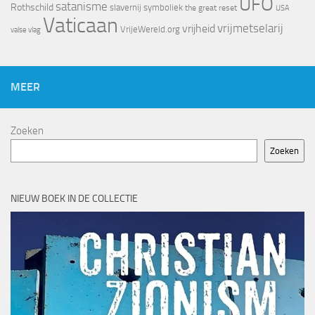
UFO
satanisme
Rothschild
slavernij
symboliek
the great reset
USA
Vaticaan
vrijheid
vrijmetselarij
VrijeWereld.org
valse vlag
MEER
Zoeken
Zoeken
NIEUW BOEK IN DE COLLECTIE